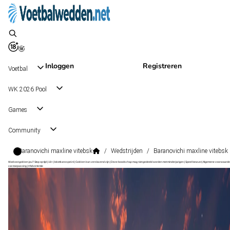
Inloggen
Registreren
Voetbal
WK 2026 Pool
Games
Community
Baranovichi maxline vitebsk
/
Wedstrijden
/
Baranovichi maxline vitebsk
Wat kost gokken jou? Stop op tijd | 18+ | loketkansspel.nl | Gokken kan verslavend zijn | Deze boodschap mag niet gedeeld worden met minderjarigen | Speel bewust | Algemene voorwaarde
van toepassing | #Advertentie
Premier League
, Wit-Rusland
ML Vitebsk
Premier League
, Wit-Rusland
16 aug 13:00