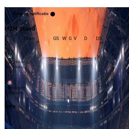
Ontvang notificatie
H2H Stand
Team
GS
W
G
V
D
DS
P
Vorm
2
14
9
4
1
30:13
17
31
ML Vitebsk
ML Vitebsk
12
16
4
4
8
18:30
-12
16
Baranovichi
Baranovichi
Info
Op 16 augustus 2026 gaat ML Vitebsk de strijd aan met
Baranovichi. De wedstrijd wordt afgetrapt om 13:00 en wordt