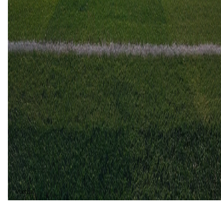
Baranovichi
1
2
25 nov
2023
Baranovichi
ML Vitebsk
2
3
4 aug
2023
ML Vitebsk
Baranovichi
5
0
ML Vitebsk (4)
80%
Baranovichi (1)
20%
Voetbal
Voetbal vandaag