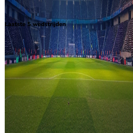
gespeeld in de Belarus 1.
Stadion: Vitebskij CSK
Scheidsrechter: Onbekend
Laatste 5 wedstrijden
H2H
ML Vitebsk
Baranovichi
11 apr
2026
Baranovichi
ML Vitebsk
0
4
27 okt
2024
Baranovichi
ML Vitebsk
2
4
30 jun
2024
ML Vitebsk