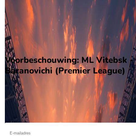
Baranovichi
Alle wedstrijden
ML Vitebsk - Baranovichi
Opstellingen
Voorspelling
Voorbeschouwing
Voorbeschouwing: ML Vitebsk -
Baranovichi (Premier League)
Op augustus 16 2026 gaat ML Vitebsk de strijd aan met
Baranovichi. De wedstrijd wordt afgetrapt om 13:00 en wordt
gespeeld in de Belarus 1.
Ontvang een notificatie als deze voorbeschouwing beschikbaar is