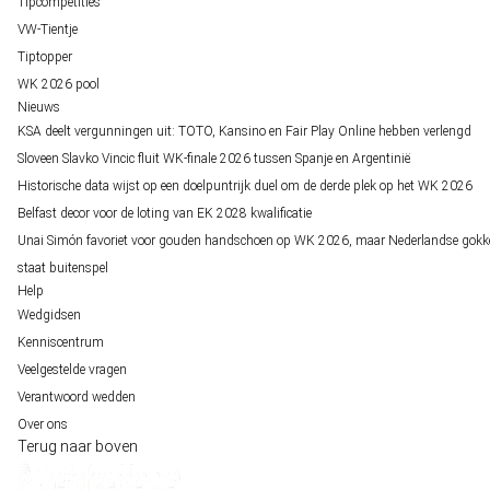
Tipcompetities
VW-Tientje
Tiptopper
WK 2026 pool
Nieuws
KSA deelt vergunningen uit: TOTO, Kansino en Fair Play Online hebben verlengd
Sloveen Slavko Vincic fluit WK-finale 2026 tussen Spanje en Argentinië
Historische data wijst op een doelpuntrijk duel om de derde plek op het WK 2026
Belfast decor voor de loting van EK 2028 kwalificatie
Unai Simón favoriet voor gouden handschoen op WK 2026, maar Nederlandse gokk
staat buitenspel
Help
Wedgidsen
Kenniscentrum
Veelgestelde vragen
Verantwoord wedden
Over ons
Terug naar boven