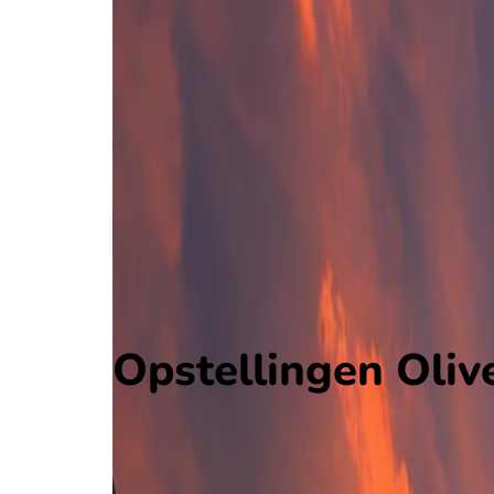
Oliveirense
Liga Portugal 2
, Portugal
3 - 0
Benfica B
Alle wedstrijden
Oliveirense - Benfica B
Opstellingen
Voorspelling
Voorbeschouwing
Opstellingen Olive
Oliveirense
Benfica B