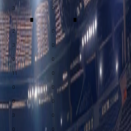
3
0
2
0
3
0
0
0
11
0
0
0
0
0
3
0
0
0