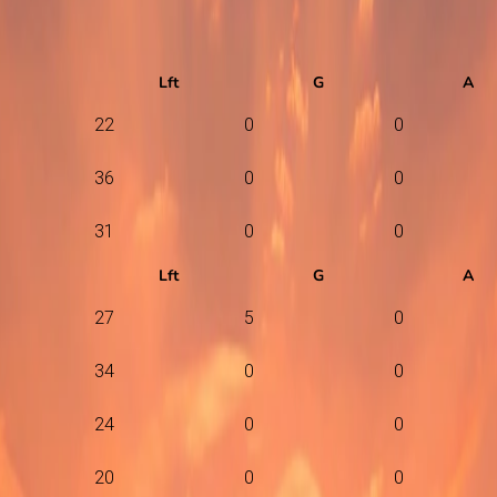
Lft
G
A
22
0
0
36
0
0
31
0
0
Lft
G
A
27
5
0
34
0
0
24
0
0
20
0
0