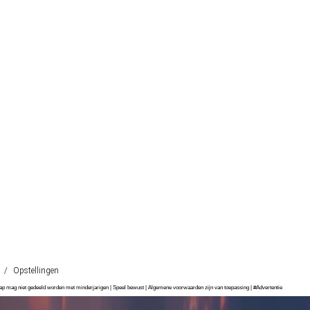
/
Opstellingen
chap mag niet gedeeld worden met minderjarigen | Speel bewust | Algemene voorwaarden zijn van toepassing | #Advertentie