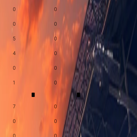
0
0
0
0
5
0
4
0
0
0
1
0
7
0
0
0
0
0