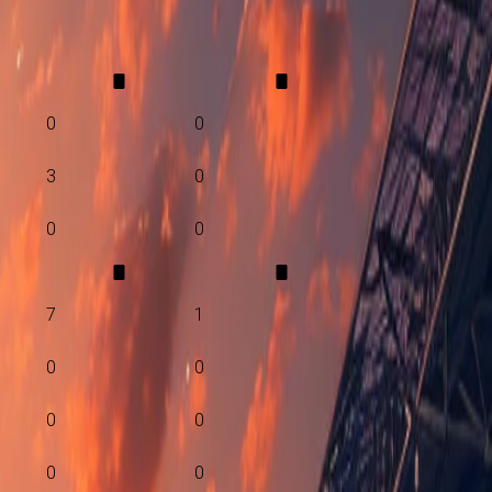
0
0
3
0
0
0
7
1
0
0
0
0
0
0