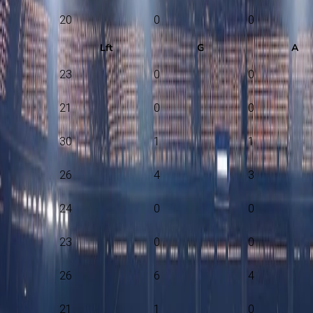
20
0
0
Lft
G
A
23
0
0
21
0
0
30
1
1
26
4
3
24
0
0
23
0
0
26
6
4
21
1
0