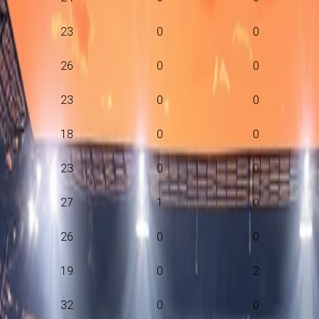
23
0
0
26
0
0
23
0
0
18
0
0
23
0
0
27
1
0
26
0
0
19
0
2
32
0
0