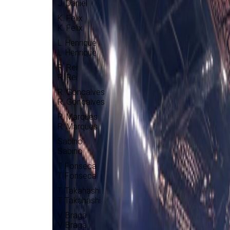
J. Daniel
K. Felix
K. Felix
L. Henrique
L. Henrique
R. Rei
R. Rei
R. Goncalves
R. Goncalves
R. Marques
R. Marques
Sabino
Sabino
T. Fonseca
T. Fonseca
T. Takahashi
T. Takahashi
V. Braga
V. Braga