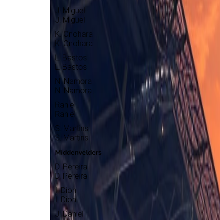
J. Miguel
J. Miguel
K. Onohara
K. Onohara
L. Bastos
L. Bastos
N. Namora
N. Namora
Raniel
Raniel
S. Martins
S. Martins
Middenvelders
D. Pereira
D. Pereira
I. Dioh
I. Dioh
J. Daniel