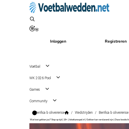
Inloggen
Registreren
Voetbal
WK 2026 Pool
Games
Community
Benfica b oliveirense
/
Wedstrijden
/
Benfica b oliveirense
Wat kost gokken jou? Stop op tijd | 18+ | loketkansspel.nl | Gokken kan verslavend zijn | Deze boods
Liga Portugal 2
, Portugal