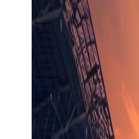
Oliveirense
Selectie
Keepers
N. Greis
N. Greis
R. Ribeiro
R. Ribeiro
R. Dabo
R. Dabo
Verdedigers
A. Lopes
A. Lopes
F. Alves
F. Alves
G. Loureiro
G. Loureiro
G. Silva
G. Silva