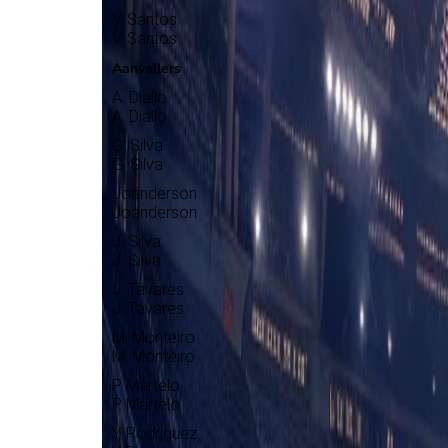
V. Santos
V. Santos
Aanvallers
A. Diallo
A. Diallo
G. Silva
G. Silva
Joanderson
Joanderson
J. Silva
J. Silva
J. Tavares
J. Tavares
M. Monteiro
M. Monteiro
P. Martelo
P. Martelo
Y. Rodriguez