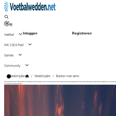
Inloggen
Registreren
Voetbal
WK 2026 Pool
Games
Community
Wedstrijden
/
Wedstrijden
/
Boston river cerro
Wat kost gokken jou? Stop op tijd | 18+ | loketkansspel.nl | Gokken kan verslavend zijn | Deze boodschap mag niet gedeeld worden met minderjarigen | Speel bewust | Algemene voorwaarde
van toepassing | #Advertentie
Liga AUF Uruguaya Intermedio Grp. A
, Uruguay
Boston River
Liga AUF Uruguaya Intermedio Grp. A
, Uruguay
4 - 1