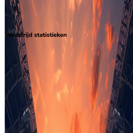
1
gewonnen
4
verloren
vorm
Wedstrijd statistieken
Verloop
Statistieken
Eindscore (4 - 1)
Eerste helft
27'
M. Ocampo
34'
F. Munoa
45'
+1'
L. Suhr
Tweede helft
71'
F. Bonfiglio