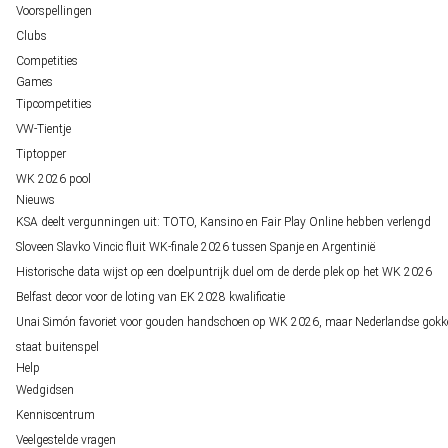
Voorspellingen
Clubs
Competities
Games
Tipcompetities
VW-Tientje
Tiptopper
WK 2026 pool
Nieuws
KSA deelt vergunningen uit: TOTO, Kansino en Fair Play Online hebben verlengd
Sloveen Slavko Vincic fluit WK-finale 2026 tussen Spanje en Argentinië
Historische data wijst op een doelpuntrijk duel om de derde plek op het WK 2026
Belfast decor voor de loting van EK 2028 kwalificatie
Unai Simón favoriet voor gouden handschoen op WK 2026, maar Nederlandse gokk
staat buitenspel
Help
Wedgidsen
Kenniscentrum
Veelgestelde vragen