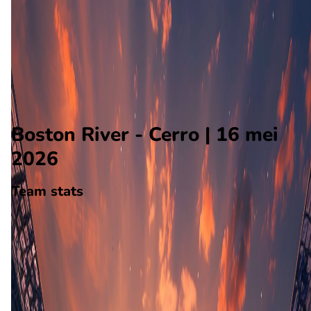
Cerro
Alle wedstrijden
Boston River - Cerro
Opstellingen
Voorspelling
Voorbeschouwing
Boston River - Cerro | 16 mei
2026
Team stats
Boston River
Boston River
-
Cerro
Cerro
5
aantal goals