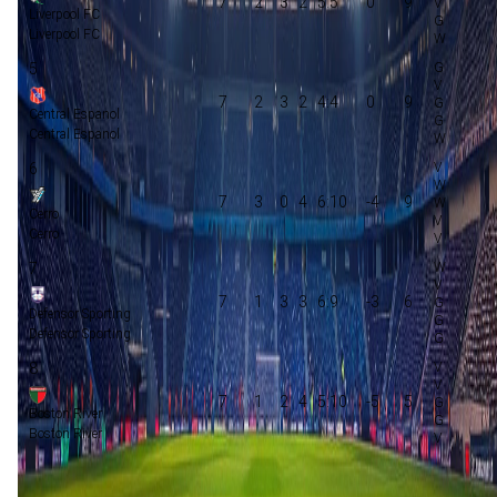
7
2
3
2
5:5
0
9
Liverpool FC
Liverpool FC
5
7
2
3
2
4:4
0
9
Central Espanol
Central Espanol
6
7
3
0
4
6:10
-4
9
Cerro
Cerro
7
7
1
3
3
6:9
-3
6
Defensor Sporting
Defensor Sporting
8
7
1
2
4
5:10
-5
5
Boston River
Boston River
Play-offs championship