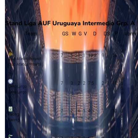
90'
J. O'Neil
Stand Liga AUF Uruguaya Intermedio Grp. A
Team
GS
W
G
V
D
DS
P
Vorm
1
7
5
1
1
12:3
9
16
Club Atletico Penarol
Club Atletico Penarol
2
7
3
2
2
7:5
2
11
Cerro Largo
Cerro Largo
3
7
2
4
1
4:3
1
10
Racing
Racing
4