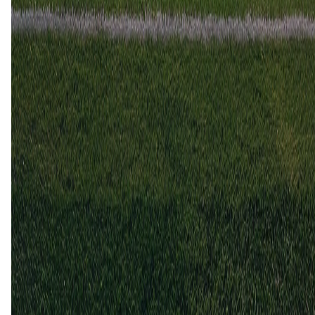
Boston River
1
1
9 nov
2025
Cerro
Boston River
0
0
19 mei
2025
Boston River
Cerro
0
0
18 nov
2024
Cerro
Boston River
0
0
Boston River (1)
20%