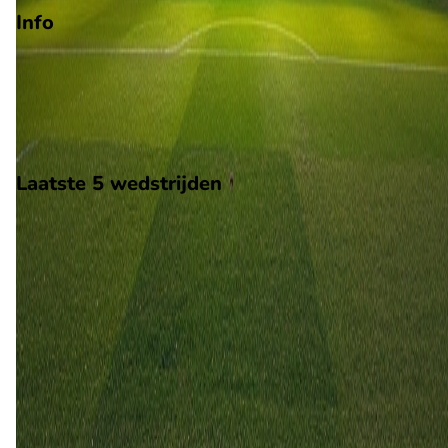
Info
Op 16 mei 2026 gaat Boston River de strijd aan met Cerro. De
wedstrijd wordt afgetrapt om 15:00 en wordt gespeeld in de
Uruguay 1.
Stadion: Onbekend
Scheidsrechter: Onbekend
Laatste 5 wedstrijden
H2H
Boston River
Cerro
16 mei
2026
Boston River
Cerro
4
1
27 feb
2026
Cerro