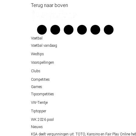
Historische data wijst op een doelpuntrijk duel om de derde p
Terug naar boven
Wedgidsen
Belfast decor voor de loting van EK 2028 kwalificatie
Kenniscentrum
Unai Simón favoriet voor gouden handschoen op WK 2026, maa
Veelgestelde vragen
Verantwoord wedden
Voetbal
Over ons
Voetbal vandaag
Wedtips
Voorspellingen
Clubs
Competities
Games
Tipcompetities
VW-Tientje
Tiptopper
WK 2026 pool
Nieuws
KSA deelt vergunningen uit: TOTO, Kansino en Fair Play Online he