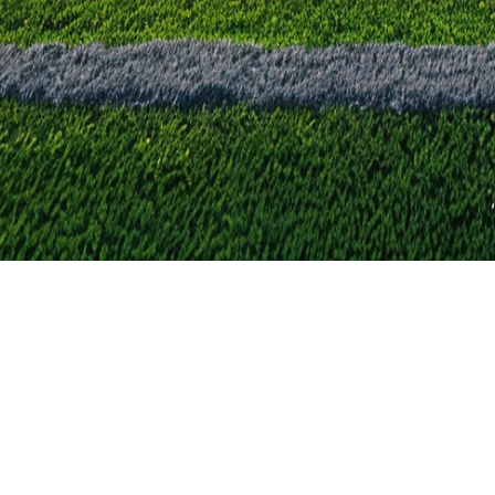
ne hebben verlengd
gentinië