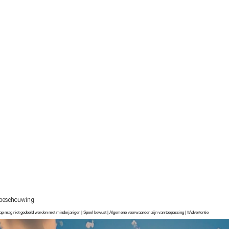
beschouwing
chap mag niet gedeeld worden met minderjarigen | Speel bewust | Algemene voorwaarden zijn van toepassing | #Advertentie