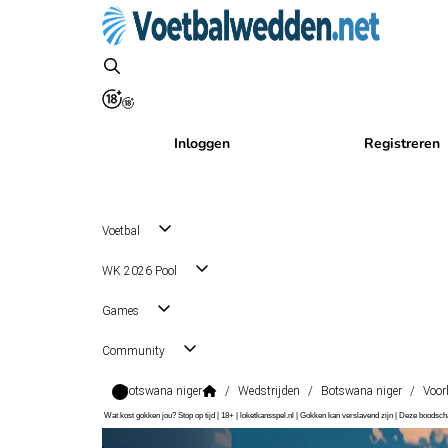
Inloggen
Registreren
Voetbal
WK 2026 Pool
Games
Community
Botswana niger
/
Wedstrijden
/
Botswana niger
/
Voor
Wat kost gokken jou? Stop op tijd | 18+ | loketkansspel.nl | Gokken kan verslavend zijn | Deze boods
Friendlies
, Internationaal