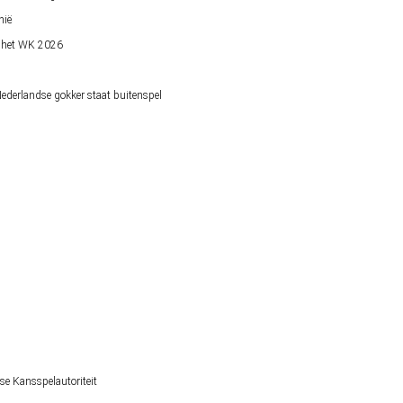
nië
op het WK 2026
derlandse gokker staat buitenspel
se Kansspelautoriteit