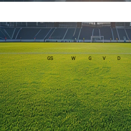
GS
W
G
V
D
iger. De wedstrijd wordt afgetrapt om 10:00 en wordt gespeeld in