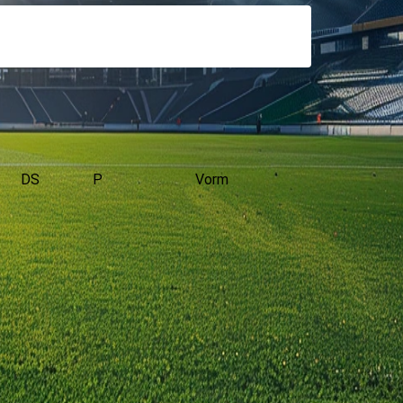
DS
P
Vorm
 de Vriendschappelijke wedstrijden.