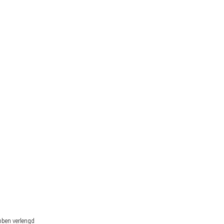
lek op het WK 2026
r Nederlandse gokker staat buitenspel
bben verlengd