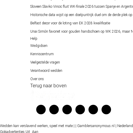
Sloveen Slavko Vincic fluit WK-finale 2026 tussen Spanje en Argenti
Historische data wijst op een doelpuntrijk duel om de derde plek 
Belfast decor voor de loting van EK 2028 kwalificatie
Unai Simón favoriet voor gouden handschoen op WK 2026, maar Ne
Help
Wedgidsen
Kenniscentrum
Veelgestelde vragen
Verantwoord wedden
Over ons
Terug naar boven
Wedden kan verslavend werken, speel met mate |
| Gamblersanonymous.nl
| Nederland
Gokadvertenties
Uit
Aan