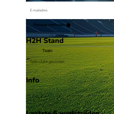
Ontvang notificatie
H2H Stand
Team
Geen clubs gevonden
Info
Op 9 juni 2026 gaat Botswana de strijd aan met N
Stadion: Onbekend
Scheidsrechter: Onbekend
Laatste 5 wedstrijden