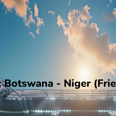
Botswana - Niger (Frie
iger. De wedstrijd wordt afgetrapt om 10:00 en wordt gespeeld in