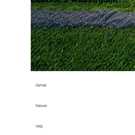
H2H
Botswana
Niger
15 nov
2011
Niger
Botswana
1
1
Gelijk (1)
100%
Voetbal
Voetbal vandaag
Games
Wedtips
Voorspellingen
Tipcompetities
Clubs
Nieuws
VW-Tientje
Competities
Tiptopper
KSA deelt vergunningen uit: TOTO, Kansino en Fair Play Onli
WK 2026 pool
Help
Sloveen Slavko Vincic fluit WK-finale 2026 tussen Spanje en Ar