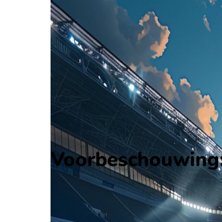
Botswana
Friendlies
, Internationaal
-
Niger
Alle wedstrijden
Botswana - Niger
Opstellingen
Voorspelling
Voorbeschouwing
Voorbeschouwing: 
Op juni 9 2026 gaat Botswana de strijd aan met N
Ontvang een notificatie als deze voorbeschouwing beschikbaar is