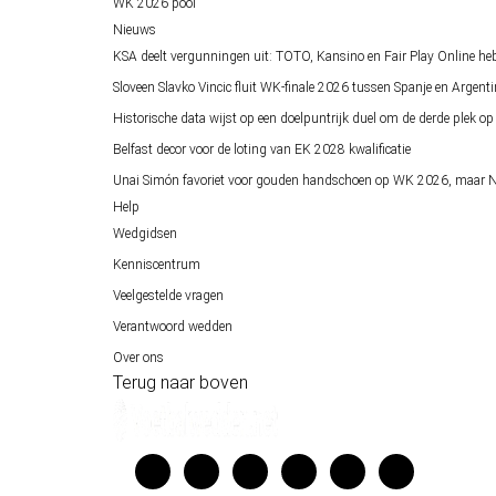
WK 2026 pool
Nieuws
KSA deelt vergunningen uit: TOTO, Kansino en Fair Play Online he
Sloveen Slavko Vincic fluit WK-finale 2026 tussen Spanje en Argenti
Historische data wijst op een doelpuntrijk duel om de derde plek 
Belfast decor voor de loting van EK 2028 kwalificatie
Unai Simón favoriet voor gouden handschoen op WK 2026, maar Ne
Help
Wedgidsen
Kenniscentrum
Veelgestelde vragen
Verantwoord wedden
Over ons
Terug naar boven