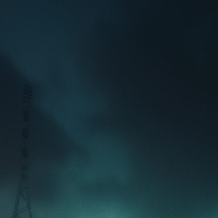
anzaro. De wedstrijd wordt afgetrapt om 18:00 en wordt gespeeld