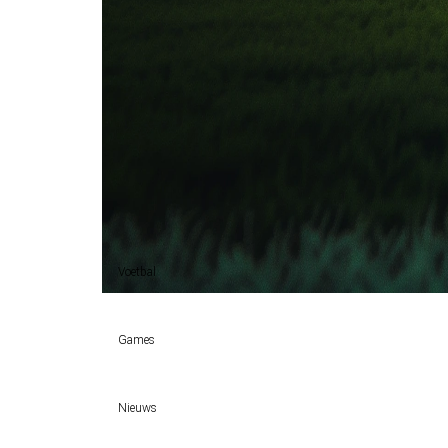
Monza
1
1
4 okt
2025
Monza
Catanzaro
2
1
Monza (2)
50%
Gelijk (1)
25%
Catanzaro (1)
25%
Voetbal
Voetbal vandaag
Games
Wedtips
Voorspellingen
Tipcompetities
Clubs
Nieuws
VW-Tientje
Competities
Tiptopper