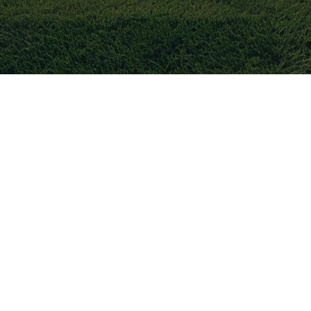
ne hebben verlengd
gentinië
lek op het WK 2026
r Nederlandse gokker staat buitenspel