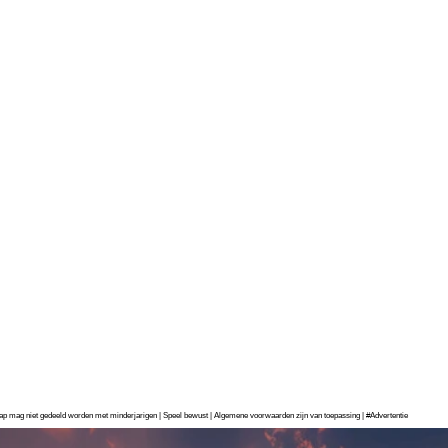
chap mag niet gedeeld worden met minderjarigen | Speel bewust | Algemene voorwaarden zijn van toepassing | #Advertentie