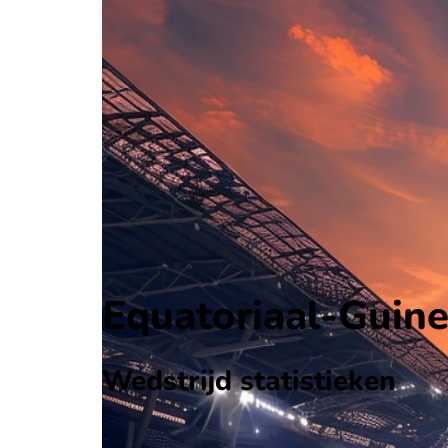
Equatoriaal-Guinea
Friendlies
, Internationaal
-
Comoren
Alle wedstrijden
Equatoriaal-Guinea - Comoren
Opstellingen
Voorspelling
Voorbeschouwing
Equatoriaal-Guine
Wedstrijd statistieken
Verloop
Statistieken