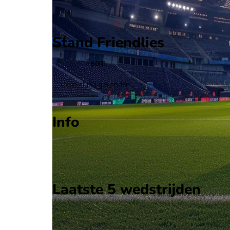
Eerste helft
Tweede helft
Stand Friendlies
Team
Geen clubs gevonden
Info
Op 9 juni 2026 gaat Equatoriaal-Guinea de strijd
Stadion: Onbekend
Scheidsrechter: Onbekend
Laatste 5 wedstrijden
H2H
Equatoriaal-Guinea
Comoren