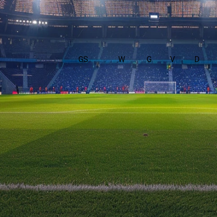
GS
W
G
V
D
 aan met Comoren. De wedstrijd wordt afgetrapt om 16:00 en word