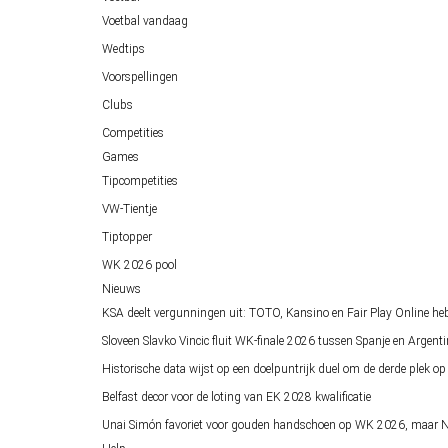
Voetbal vandaag
Wedtips
Voorspellingen
Clubs
Competities
Games
Tipcompetities
VW-Tientje
Tiptopper
WK 2026 pool
Nieuws
KSA deelt vergunningen uit: TOTO, Kansino en Fair Play Online he
Sloveen Slavko Vincic fluit WK-finale 2026 tussen Spanje en Argenti
Historische data wijst op een doelpuntrijk duel om de derde plek 
Belfast decor voor de loting van EK 2028 kwalificatie
Unai Simón favoriet voor gouden handschoen op WK 2026, maar Ne