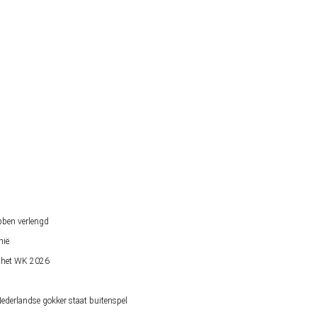
bben verlengd
nië
op het WK 2026
derlandse gokker staat buitenspel