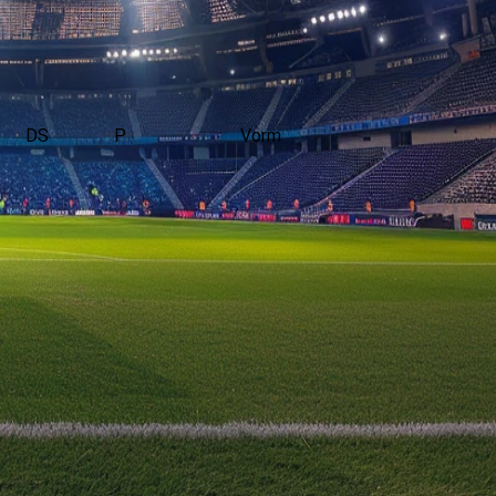
DS
P
Vorm
t gespeeld in de Vriendschappelijke wedstrijden.