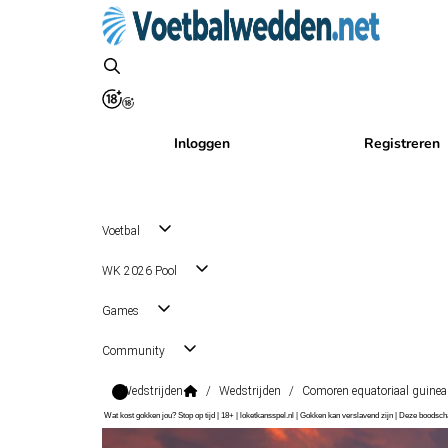
Inloggen
Registreren
Voetbal
WK 2026 Pool
Games
Community
Wedstrijden
/
Wedstrijden
/
Comoren equatoriaal guinea
Wat kost gokken jou? Stop op tijd | 18+ | loketkansspel.nl | Gokken kan verslavend zijn | Deze boods
Friendlies
, Internationaal