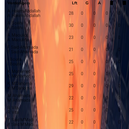
Verdedigers
Lft
G
A
A. Hakim Abdallah
28
0
0
0
0
A. Hakim Abdallah
A. Soilihi
30
0
0
0
0
A. Soilihi
A. Maoulida
23
0
0
0
0
A. Maoulida
F. Said-Ahamada
21
0
0
0
0
F. Said-Ahamada
I. Boura
25
0
0
0
0
I. Boura
K. Mohamed
25
0
0
0
0
K. Mohamed
K. M'Dahoma
29
0
0
0
0
K. M'Dahoma
M. Ahamada
22
0
0
0
0
M. Ahamada
R. Vita
25
0
0
0
0
R. Vita
Y. Said M'Madi
22
0
0
0
0
Y. Said M'Madi