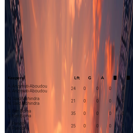
Opstelling nog niet bekend
Rwanda
Comoren
Selectie
Keepers
Lft
G
A
A. Anzimati-Aboudou
24
0
0
0
0
A. Anzimati-Aboudou
N. Said Mchindra
21
0
0
0
0
N. Said Mchindra
S. Ben Boina
35
0
0
0
0
S. Ben Boina
Y. Pandor
25
0
0
0
0
Y. Pandor