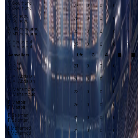
Y. Bourhane
27
0
0
0
0
Y. Bourhane
Y. Saindou
25
0
0
0
0
Y. Saindou
Y. M'Changama
35
0
0
0
0
Y. M'Changama
Z. Youssouf
27
0
0
0
0
Z. Youssouf
Aanvallers
Lft
G
A
A. Djae
21
0
0
0
0
A. Djae
A. Ali Abdallah
20
0
0
0
0
A. Ali Abdallah
A. Mahamoud
23
0
0
0
0
A. Mahamoud
F. Mattoir
26
0
0
0
0
F. Mattoir
F. Selemani
32
0
0
0
0
F. Selemani
I. Mohamed
22
0
0
0
0
I. Mohamed