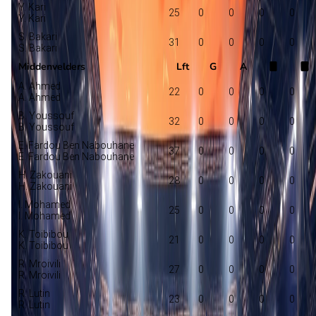
Y. Kari
25
0
0
0
0
Y. Kari
S. Bakari
31
0
0
0
0
S. Bakari
Middenvelders
Lft
G
A
A. Ahmed
22
0
0
0
0
A. Ahmed
B. Youssouf
32
0
0
0
0
B. Youssouf
E. Fardou Ben Nabouhane
37
0
0
0
0
E. Fardou Ben Nabouhane
H. Zakouani
28
0
0
0
0
H. Zakouani
I. Mohamed
25
0
0
0
0
I. Mohamed
K. Toibibou
21
0
0
0
0
K. Toibibou
R. Mroivili
27
0
0
0
0
R. Mroivili
R. Lutin
23
0
0
0
0
R. Lutin