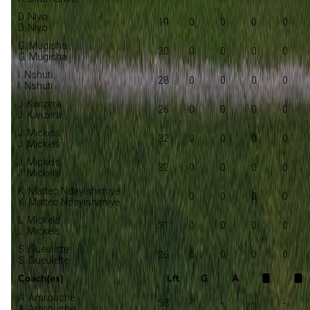
D. Niyo
19
0
0
0
0
D. Niyo
G. Mugisha
30
0
0
0
0
G. Mugisha
I. Nshuti
28
0
0
0
0
I. Nshuti
J. Kwizera
26
0
0
0
0
J. Kwizera
J. Mickels
32
0
0
0
0
J. Mickels
J. Mickels
32
0
0
0
0
J. Mickels
K. Matteo Ndayishimiye
0
0
0
0
K. Matteo Ndayishimiye
L. Mickels
31
0
0
0
0
L. Mickels
S. Gueulette
26
0
0
0
0
S. Gueulette
Coach(es)
Lft
G
A
A. Amrouche
58
-
-
-
-
A. Amrouche