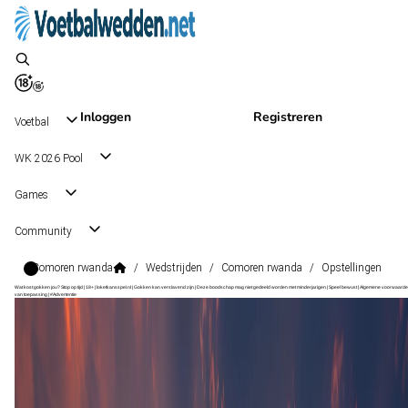
Inloggen
Registreren
Voetbal
WK 2026 Pool
Games
Community
Comoren rwanda
/
Wedstrijden
/
Comoren rwanda
/
Opstellingen
Wat kost gokken jou? Stop op tijd | 18+ | loketkansspel.nl | Gokken kan verslavend zijn | Deze boodschap mag niet gedeeld worden met minderjarigen | Speel bewust | Algemene voorwaarde
van toepassing | #Advertentie
Friendlies
, Internationaal
Comoren
Friendlies
, Internationaal
-