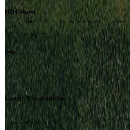
H2H Stand
Team
GS
W
G
V
D
DS
P
Vorm
Geen clubs gevonden
Info
Op 6 juni 2026 gaat Comoren de strijd aan met Rwanda. De
wedstrijd wordt afgetrapt om 16:00 en wordt gespeeld in de
Vriendschappelijke wedstrijden.
Stadion: Onbekend
Scheidsrechter: Onbekend
Laatste 5 wedstrijden
H2H
Comoren
Rwanda
Geen wedstrijden gevonden