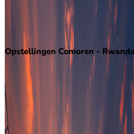
Rwanda
Alle wedstrijden
Comoren - Rwanda
Opstellingen
Voorspelling
Voorbeschouwing
Opstellingen Comoren - Rwand
Comoren
Rwanda