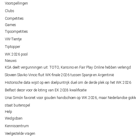
Voorspellingen
Clubs
Competities
Games
Tipcompetities
VW-Tientje
Tiptopper
WK 2026 pool
Nieuws
KSA deelt vergunningen uit: TOTO, Kansino en Fair Play Online hebben verlengd
Sloveen Slavko Vincic fluit WK-finale 2026 tussen Spanje en Argentinië
Historische data wijst op een doelpuntrijk duel om de derde plek op het WK 2026
Belfast decor voor de loting van EK 2028 kwalificatie
Unai Simón favoriet voor gouden handschoen op WK 2026, maar Nederlandse gokk
staat buitenspel
Help
Wedgidsen
Kenniscentrum
Veelgestelde vragen