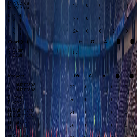
M. Maolida
27
0
0
0
0
M. Maolida
R. Said
26
0
0
0
0
R. Said
Z. Amir
24
0
0
0
0
Z. Amir
Coach(es)
Lft
G
A
S. Cusin
57
-
-
-
-
S. Cusin
Rwanda
Selectie
Keepers
Lft
G
A
A. Hakizimana
24
0
0
0
0
A. Hakizimana
F. Ntwari
26
0
0
0
0
F. Ntwari
H. Bigirimana
21
0
0
0
0
H. Bigirimana
N. Patience
26
0
0
0
0
N. Patience
O. Kwizera