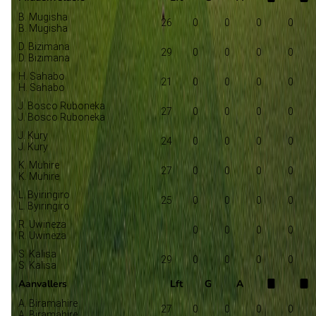
B. Mugisha
26
0
0
0
0
B. Mugisha
D. Bizimana
29
0
0
0
0
D. Bizimana
H. Sahabo
21
0
0
0
0
H. Sahabo
J. Bosco Ruboneka
27
0
0
0
0
J. Bosco Ruboneka
J. Kury
24
0
0
0
0
J. Kury
K. Muhire
27
0
0
0
0
K. Muhire
L. Byiringiro
25
0
0
0
0
L. Byiringiro
R. Uwineza
0
0
0
0
R. Uwineza
S. Kalisa
29
0
0
0
0
S. Kalisa
Aanvallers
Lft
G
A
A. Biramahire
27
0
0
0
0
A. Biramahire