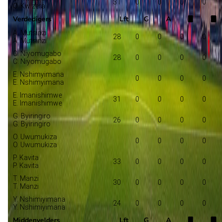
31
0
0
0
0
O. Kwizera
Verdedigers
Lft
G
A
A. Mutsinzi
28
0
0
0
0
A. Mutsinzi
C. Niyomugabo
28
0
0
0
0
C. Niyomugabo
E. Nshimyimana
0
0
0
0
E. Nshimyimana
E. Imanishimwe
31
0
0
0
0
E. Imanishimwe
G. Byiringiro
26
0
0
0
0
G. Byiringiro
O. Uwumukiza
0
0
0
0
O. Uwumukiza
P. Kavita
33
0
0
0
0
P. Kavita
T. Manzi
30
0
0
0
0
T. Manzi
Y. Nshimiyimana
24
0
0
0
0
Y. Nshimiyimana
Middenvelders
Lft
G
A