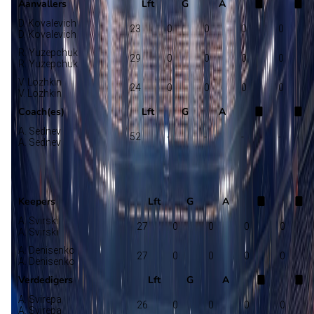
Aanvallers
Lft
G
A
D. Kovalevich
23
0
0
0
0
D. Kovalevich
R. Yuzepchuk
29
0
0
0
0
R. Yuzepchuk
V. Lozhkin
24
0
0
0
0
V. Lozhkin
Coach(es)
Lft
G
A
A. Sednev
52
-
-
-
-
A. Sednev
Isloch
Selectie
Keepers
Lft
G
A
A. Svirski
27
0
0
0
0
A. Svirski
A. Denisenko
27
0
0
0
0
A. Denisenko
Verdedigers
Lft
G
A
A. Svirepa
26
0
0
0
0
A. Svirepa