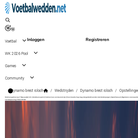
Inloggen
Registreren
Voetbal
WK 2026 Pool
Games
Community
Dynamo brest isloch
/
Wedstrijden
/
Dynamo brest isloch
/
Opstellinge
Wat kost gokken jou? Stop op tijd | 18+ | loketkansspel.nl | Gokken kan verslavend zijn | Deze boodschap mag niet gedeeld worden met minderjarigen | Speel bewust | Algemene voorwaarde
van toepassing | #Advertentie
Premier League
, Wit-Rusland
Dynamo Brest
Premier League
, Wit-Rusland
16 aug 17:00