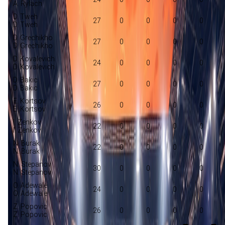
A. Rylach
D. Tweh
27
0
0
0
0
D. Tweh
D. Grechikho
27
0
0
0
0
D. Grechikho
D. Kovalevich
24
0
0
0
0
D. Kovalevich
D. Bakic
27
0
0
0
0
D. Bakic
E. Kortsov
26
0
0
0
0
E. Kortsov
I. Zenkov
22
0
0
0
0
I. Zenkov
N. Burak
22
0
0
0
0
N. Burak
N. Stepanov
30
0
0
0
0
N. Stepanov
O. Adewale
24
0
0
0
0
O. Adewale
Z. Popovic
26
0
0
0
0
Z. Popovic