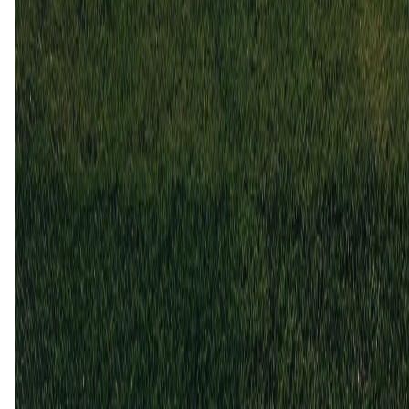
26 okt
2025
Isloch
Dynamo Brest
1
1
30 mei
2025
Dynamo Brest
Isloch
1
2
4 aug
2024
Dynamo Brest
Isloch
3
2
15 mrt
2024
Isloch