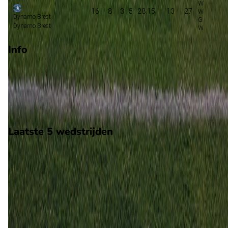
16
8
3
5
28:15
13
27
Dynamo Brest
Dynamo Brest
Info
Op 16 augustus 2026 gaat Dynamo Brest de strijd aan met
Isloch. De wedstrijd wordt afgetrapt om 17:00 en wordt
gespeeld in de Belarus 1.
Stadion: OSK Brestskiy, Brest
Scheidsrechter: Onbekend
Laatste 5 wedstrijden
H2H
Dynamo Brest
Isloch
9 apr
2026
Isloch
Dynamo Brest
0
1