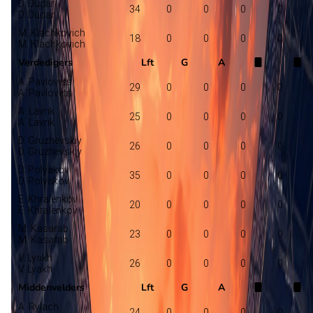
D. Dudar
34
0
0
0
0
D. Dudar
M. Klachkovich
18
0
0
0
0
M. Klachkovich
Verdedigers
Lft
G
A
A. Pavlovets
29
0
0
0
0
A. Pavlovets
A. Lavrik
25
0
0
0
0
A. Lavrik
D. Gruzhevskiy
26
0
0
0
0
D. Gruzhevskiy
D. Polyakov
35
0
0
0
0
D. Polyakov
E. Khralenkov
20
0
0
0
0
E. Khralenkov
M. Kasarab
23
0
0
0
0
M. Kasarab
V. Lyakh
26
0
0
0
0
V. Lyakh
Middenvelders
Lft
G
A
A. Rylach
24
0
0
0
0