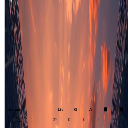
Opstelling nog niet bekend
Isloch
Dynamo Brest
Selectie
Keepers
Lft
G
A
A. Nechaev
32
0
0
0
0
A. Nechaev