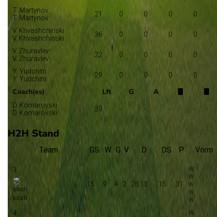
T. Martynov
21
0
0
0
0
T. Martynov
V. Khvashchinski
36
0
0
0
0
V. Khvashchinski
V. Zhuravlev
22
0
0
0
0
V. Zhuravlev
Y. Yudchits
29
0
0
0
0
Y. Yudchits
Coach(es)
Lft
G
A
D. Komarovski
39
-
-
-
-
D. Komarovski
H2H Stand
Team
GS
W
G
V
D
DS
P
Vorm
3
15
9
4
2
28:13
15
31
Isloch
Isloch
4