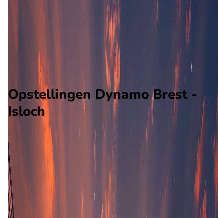
Isloch
Alle wedstrijden
Dynamo Brest - Isloch
Opstellingen
Voorspelling
Voorbeschouwing
Opstellingen Dynamo Brest -
Isloch
Dynamo Brest
Isloch