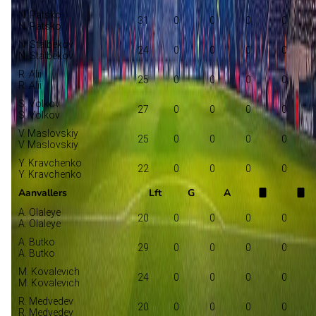
N. Patsko
31
0
0
0
0
N. Patsko
N. Stalbekov
24
0
0
0
0
N. Stalbekov
R. Alii
25
0
0
0
0
R. Alii
S. Volkov
27
0
0
0
0
S. Volkov
V. Maslovskiy
25
0
0
0
0
V. Maslovskiy
Y. Kravchenko
22
0
0
0
0
Y. Kravchenko
Aanvallers
Lft
G
A
A. Olaleye
20
0
0
0
0
A. Olaleye
A. Butko
29
0
0
0
0
A. Butko
M. Kovalevich
24
0
0
0
0
M. Kovalevich
R. Medvedev
20
0
0
0
0
R. Medvedev