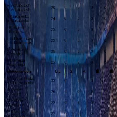
A. Voronovich
20
0
0
0
0
A. Voronovich
A. Makarenko
24
0
0
0
0
A. Makarenko
I. Khavalka
23
0
0
0
0
I. Khavalka
I. Tsikhamiraou
22
0
0
0
0
I. Tsikhamiraou
O. Veretilo
38
0
0
0
0
O. Veretilo
V. Bulmaga
23
0
0
0
0
V. Bulmaga
Middenvelders
Lft
G
A
A. Shramchenko
33
0
0
0
0
A. Shramchenko
D. Sibilev
26
0
0
0
0
D. Sibilev
M. Kobeev
22
0
0
0
0
M. Kobeev
N. Knyshev
22
0
0
0
0
N. Knyshev