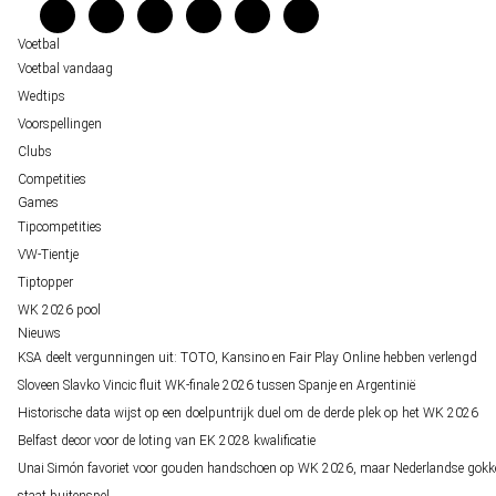
Verantwoord wedden
Over ons
Voetbal
Voetbal vandaag
Wedtips
Voorspellingen
Clubs
Competities
Games
Tipcompetities
VW-Tientje
Tiptopper
WK 2026 pool
Nieuws
KSA deelt vergunningen uit: TOTO, Kansino en Fair Play Online hebben verlengd
Sloveen Slavko Vincic fluit WK-finale 2026 tussen Spanje en Argentinië
Historische data wijst op een doelpuntrijk duel om de derde plek op het WK 2026
Belfast decor voor de loting van EK 2028 kwalificatie
Unai Simón favoriet voor gouden handschoen op WK 2026, maar Nederlandse gokk
staat buitenspel