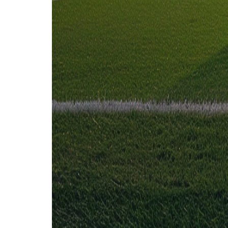
1
1
30 mei
2025
Dynamo Brest
Isloch
1
2
4 aug
2024
Dynamo Brest
Isloch
3
2
15 mrt
2024
Isloch
Dynamo Brest
1
1
Dynamo Brest (2)
40%
Gelijk (2)
40%