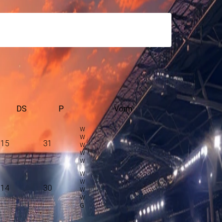
DS
P
Vorm
15
31
14
30