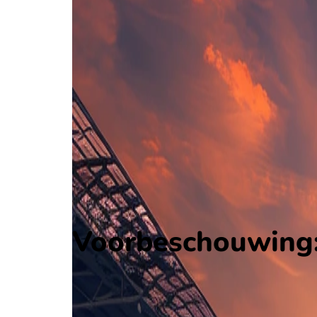
Dynamo Brest
Premier League
, Wit-Rusland
16 aug 17:00
Isloch
Alle wedstrijden
Dynamo Brest - Isloch
Opstellingen
Voorspelling
Voorbeschouwing
Voorbeschouwing:
Op augustus 16 2026 gaat Dynamo Brest de strijd 