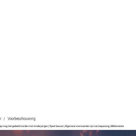
h
/
Voorbeschouwing
chap mag niet gedeeld worden met minderjarigen | Speel bewust | Algemene voorwaarden zijn van toepassing | #Advertentie