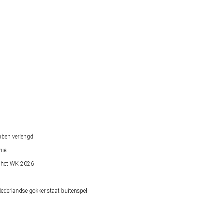
bben verlengd
nië
op het WK 2026
derlandse gokker staat buitenspel