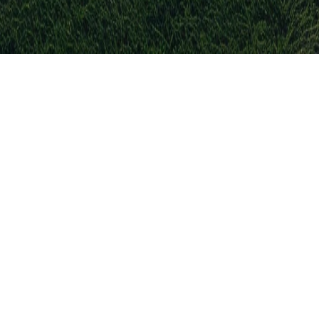
ne hebben verlengd
gentinië
lek op het WK 2026
r Nederlandse gokker staat buitenspel