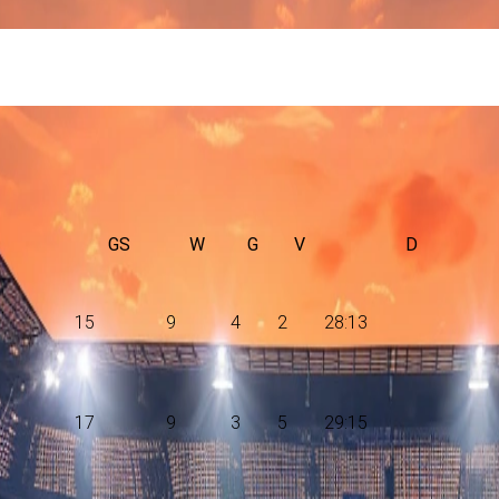
GS
W
G
V
D
15
9
4
2
28:13
17
9
3
5
29:15