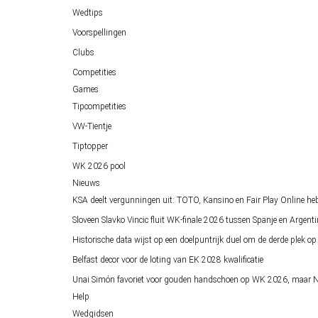
Wedtips
Voorspellingen
Clubs
Competities
Games
Tipcompetities
VW-Tientje
Tiptopper
WK 2026 pool
Nieuws
KSA deelt vergunningen uit: TOTO, Kansino en Fair Play Online he
Sloveen Slavko Vincic fluit WK-finale 2026 tussen Spanje en Argenti
Historische data wijst op een doelpuntrijk duel om de derde plek 
Belfast decor voor de loting van EK 2028 kwalificatie
Unai Simón favoriet voor gouden handschoen op WK 2026, maar Ne
Help
Wedgidsen