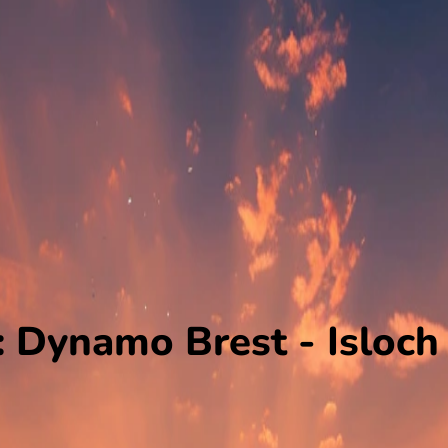
 Dynamo Brest - Isloch
aan met Isloch. De wedstrijd wordt afgetrapt om 17:00 en wordt