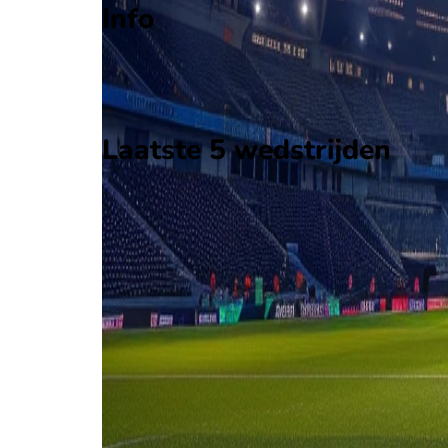
Info
Op 16 augustus 2026 gaat Dynamo Brest de strijd 
Stadion: OSK Brestskiy, Brest
Scheidsrechter: Onbekend
Laatste 5 wedstrijden
H2H
Dynamo Brest
Isloch
9 apr
2026
Isloch
Dynamo Brest
0
1
26 okt
2025
Isloch
Dynamo Brest