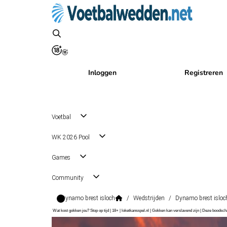
Inloggen
Registreren
Voetbal
WK 2026 Pool
Games
Community
Dynamo brest isloch
/
Wedstrijden
/
Dynamo brest isloc
Wat kost gokken jou? Stop op tijd | 18+ | loketkansspel.nl | Gokken kan verslavend zijn | Deze boods
Premier League
, Wit-Rusland