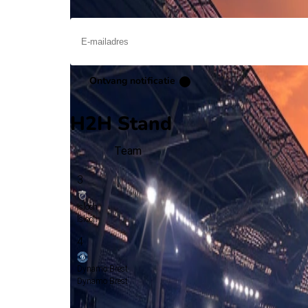
Ontvang een notificatie als deze voorbeschouwing beschikbaar is
Ontvang notificatie
H2H Stand
Team
3
Isloch
Isloch
4
Dynamo Brest
Dynamo Brest