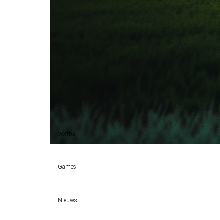
Vancouver Whitecaps
2
2
4 aug
2019
FC Cincinnati
Vancouver Whitecaps
1
2
FC Cincinnati (1)
25%
Gelijk (2)
50%
Vancouver Whitecaps (1)
25%
Voetbal
Voetbal vandaag
Games
Wedtips
Voorspellingen
Tipcompetities
Clubs
Nieuws
VW-Tientje
Competities
Tiptopper