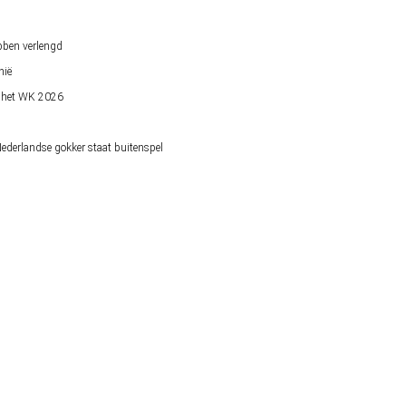
bben verlengd
nië
op het WK 2026
derlandse gokker staat buitenspel