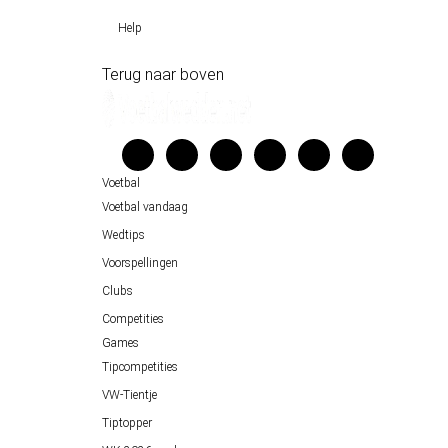
KSA deelt vergunningen uit: TOTO, Kansino en Fair Play Onli
WK 2026 pool
Help
Sloveen Slavko Vincic fluit WK-finale 2026 tussen Spanje en Ar
Historische data wijst op een doelpuntrijk duel om de derde p
Terug naar boven
Wedgidsen
Belfast decor voor de loting van EK 2028 kwalificatie
Kenniscentrum
Unai Simón favoriet voor gouden handschoen op WK 2026, maa
Veelgestelde vragen
Verantwoord wedden
Voetbal
Over ons
Voetbal vandaag
Wedtips
Voorspellingen
Clubs
Competities
Games
Tipcompetities
VW-Tientje
Tiptopper