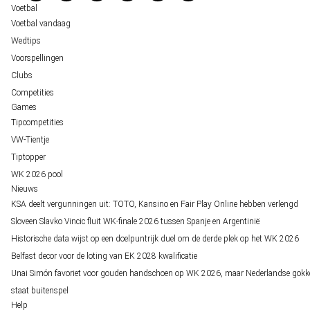
Over ons
Voetbal
Voetbal vandaag
Wedtips
Voorspellingen
Clubs
Competities
Games
Tipcompetities
VW-Tientje
Tiptopper
WK 2026 pool
Nieuws
KSA deelt vergunningen uit: TOTO, Kansino en Fair Play Online hebben verlengd
Sloveen Slavko Vincic fluit WK-finale 2026 tussen Spanje en Argentinië
Historische data wijst op een doelpuntrijk duel om de derde plek op het WK 2026
Belfast decor voor de loting van EK 2028 kwalificatie
Unai Simón favoriet voor gouden handschoen op WK 2026, maar Nederlandse gokk
staat buitenspel
Help