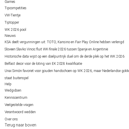
Games
Tipcompetities
VW-Tientje
Tiptopper
WK 2026 pool
Nieuws
KSA deelt vergunningen uit: TOTO, Kansino en Fair Play Online hebben verlengd
Sloveen Slavko Vincic fluit WK-finale 2026 tussen Spanje en Argentinië
Historische data wijst op een doelpuntrijk duel om de derde plek op het WK 2026
Belfast decor voor de loting van EK 2028 kwalificatie
Unai Simón favoriet voor gouden handschoen op WK 2026, maar Nederlandse gokk
staat buitenspel
Help
Wedgidsen
Kenniscentrum
Veelgestelde vragen
Verantwoord wedden
Over ons
Terug naar boven