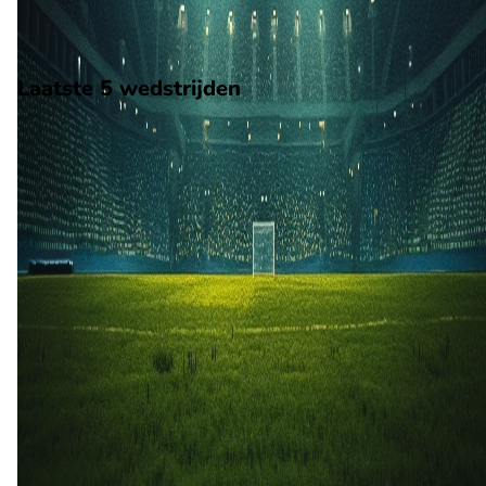
Segunda Liga.
Stadion: Onbekend
Scheidsrechter: Onbekend
Laatste 5 wedstrijden
H2H
FC Porto B
Oliveirense
16 mrt
2026
FC Porto B
Oliveirense
0
0
29 okt
2025
Oliveirense
FC Porto B
1
0
13 apr
2025
Oliveirense