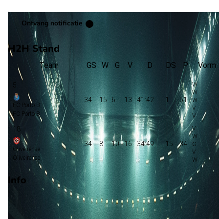
Ontvang notificatie
H2H Stand
Team
GS
W
G
V
D
DS
P
Vorm
5
34
15
6
13
41:42
-1
51
FC Porto B
FC Porto B
18
34
8
10
16
34:49
-15
34
Oliveirense
Oliveirense
Info
Op 16 maart 2026 gaat FC Porto B de strijd aan met Oliveiren
De wedstrijd wordt afgetrapt om 18:45 en wordt gespeeld in 