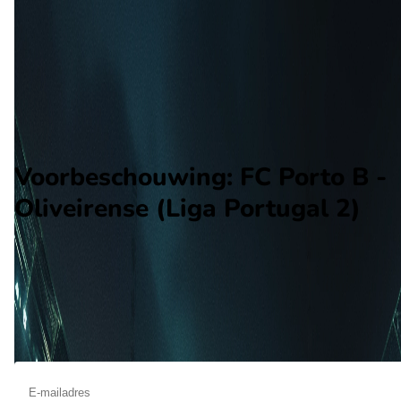
Oliveirense
Alle wedstrijden
FC Porto B - Oliveirense
Opstellingen
Voorspelling
Voorbeschouwing
Voorbeschouwing: FC Porto B -
Oliveirense (Liga Portugal 2)
Op maart 16 2026 gaat FC Porto B de strijd aan met Oliveiren
De wedstrijd wordt afgetrapt om 18:45 en wordt gespeeld in 
Segunda Liga.
Ontvang een notificatie als deze voorbeschouwing beschikbaar is