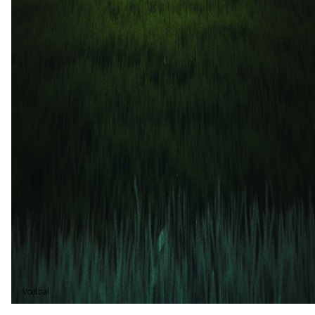
FC Porto B
1
1
1 dec
2024
FC Porto B
Oliveirense
2
1
14 apr
2024
FC Porto B
Oliveirense
0
1
FC Porto B (1)
20%
Gelijk (2)
40%
Oliveirense (2)
40%
Voetbal