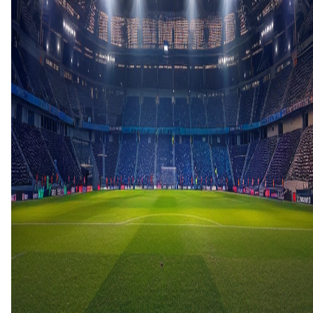
17 feb
2026
Lillestroem
FK Haugesund
7
1
22 feb
2025
Lillestroem
FK Haugesund
1
1
3 nov
2024
Lillestroem
FK Haugesund
0
1
7 apr
2024
FK Haugesund