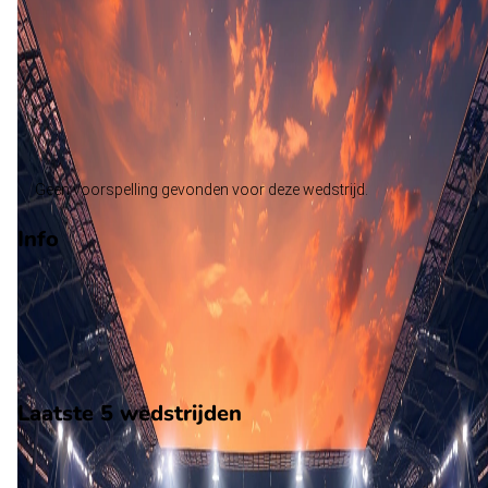
FK Haugesund
Alle wedstrijden
Lillestroem - FK Haugesund
Opstellingen
Voorspelling
Voorbeschouwing
Geen voorspelling gevonden voor deze wedstrijd.
Info
Op 17 februari 2026 gaat Lillestroem de strijd aan met FK
Haugesund. De wedstrijd wordt afgetrapt om 17:00 en wordt
gespeeld in de Club Vriendschappelijk.
Stadion: Onbekend
Scheidsrechter: Onbekend
Laatste 5 wedstrijden
H2H
Lillestroem
FK Haugesund