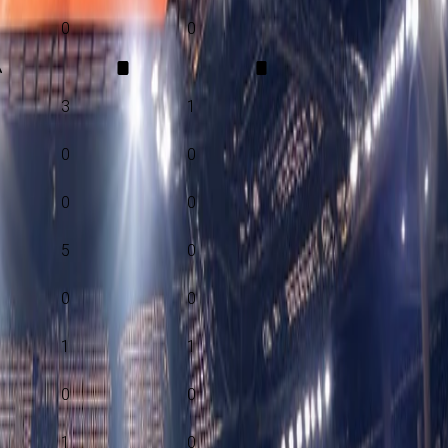
0
0
A
3
1
0
0
0
0
5
0
0
0
1
1
0
0
1
0