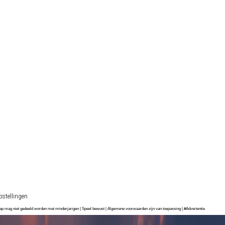
stellingen
chap mag niet gedeeld worden met minderjarigen | Speel bewust | Algemene voorwaarden zijn van toepassing | #Advertentie