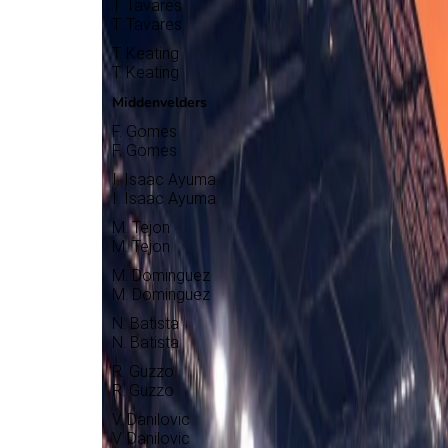
T. Tavares
T. Tavares
T. Keating
T. Keating
Middenvelders
F. Gomes
F. Gomes
I. Isaac Ayuma
I. Isaac Ayuma
M. Tejon
M. Tejon
M. Dominguez
M. Dominguez
N. Batista
N. Batista
R. Guzzo
R. Guzzo
V. Danilovic
V. Danilovic