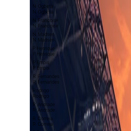
N. Ogbeta
N. Ogbeta
N. Francoise
N. Francoise
N. Madsen
N. Madsen
P. Henrique
P. Henrique
P. Empis
P. Empis
R. Fernandes
R. Fernandes
Rodrigo
Rodrigo
R. Andrade
R. Andrade
R. Correia
R. Correia