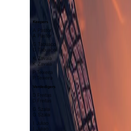
Maritimo
Selectie
Keepers
A. Pastor
A. Pastor
G. Tabuaco
G. Tabuaco
K. Zavala
K. Zavala
P. Teixeira
P. Teixeira
Verdedigers
D. Freitas
D. Freitas
G. Szalai
G. Szalai
I. Juliao
I. Juliao