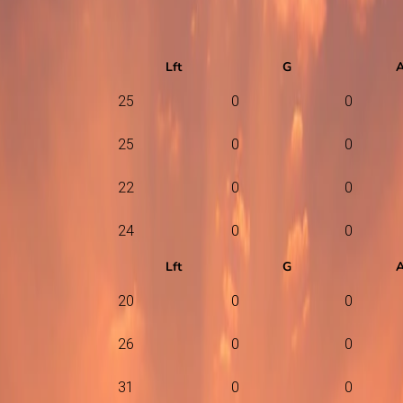
Lft
G
25
0
0
25
0
0
22
0
0
24
0
0
Lft
G
20
0
0
26
0
0
31
0
0