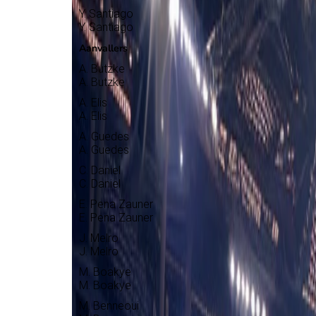
Y. Santiago
Y. Santiago
Aanvallers
A. Butzke
A. Butzke
A. Elis
A. Elis
A. Guedes
A. Guedes
C. Daniel
C. Daniel
E. Pena Zauner
E. Pena Zauner
J. Melro
J. Melro
M. Boakye
M. Boakye
M. Benneoui