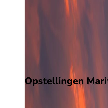
Maritimo
Liga Portugal 2
, Portugal
3 - 2
Leixoes
Alle wedstrijden
Maritimo - Leixoes
Opstellingen
Voorspelling
Voorbeschouwing
Opstellingen Mari
Maritimo
Leixoes