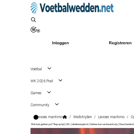
Inloggen
Registreren
Voetbal
WK 2026 Pool
Games
Community
Leixoes maritimo
/
Wedstrijden
/
Leixoes maritimo
/
Op
Wat kost gokken jou? Stop op tijd | 18+ | loketkansspel.nl | Gokken kan verslavend zijn | Deze boods
Liga Portugal 2
, Portugal