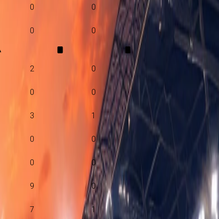
0
0
0
0
A
2
0
0
0
3
1
0
0
0
0
9
0
7
1