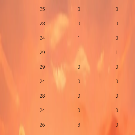
25
0
0
23
0
0
24
1
0
29
1
1
29
0
0
24
0
0
28
0
0
24
0
0
26
3
0