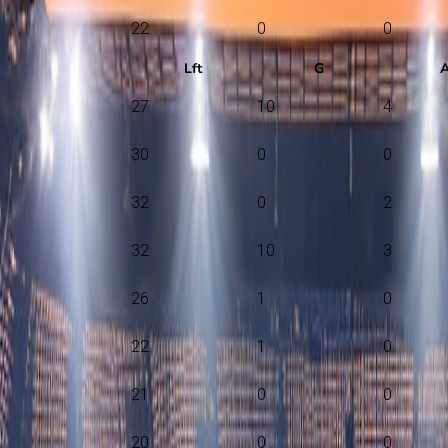
22
0
0
Lft
G
27
10
4
30
0
0
32
0
2
32
10
3
26
1
0
22
1
0
21
0
0
20
0
0