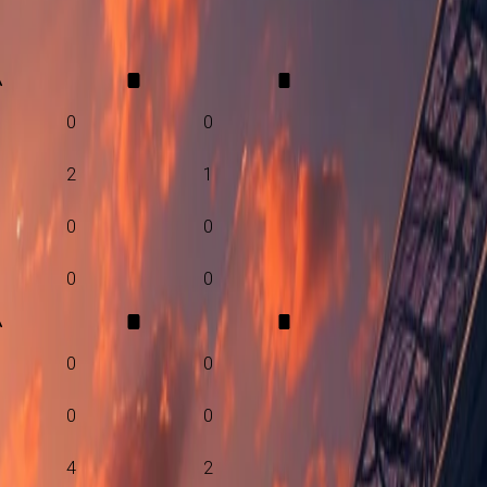
A
0
0
2
1
0
0
0
0
A
0
0
0
0
4
2