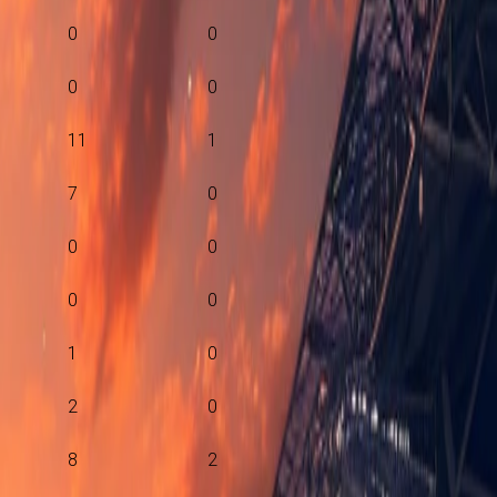
0
0
0
0
11
1
7
0
0
0
0
0
1
0
2
0
8
2