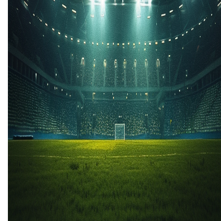
1 aug
2026
Red Bull New York
Orlando City
3
2
22 feb
2026
Orlando City
Red Bull New York
1
2
12 apr
2025
Orlando City
Red Bull New York
0
0
15 mrt
2025
Red Bull New York