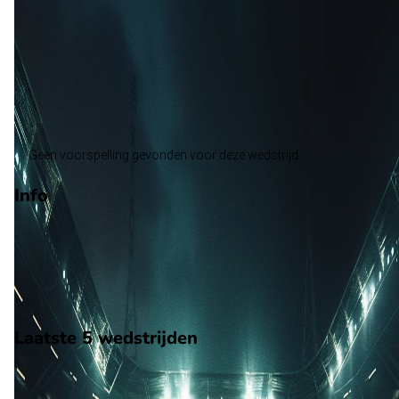
Orlando City
Alle wedstrijden
Red Bull New York - Orlando City
Opstellingen
Voorspelling
Voorbeschouwing
Geen voorspelling gevonden voor deze wedstrijd.
Info
Op 1 augustus 2026 gaat Red Bull New York de strijd aan met
Orlando City. De wedstrijd wordt afgetrapt om 23:30 en wordt
gespeeld in de Major League Soccer.
Stadion: Sports Illustrated Stadium
Scheidsrechter: Onbekend
Laatste 5 wedstrijden
H2H
Red Bull New York
Orlando City