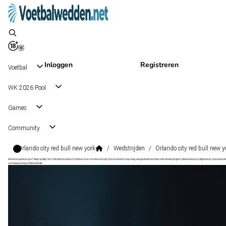
Inloggen
Registreren
Voetbal
WK 2026 Pool
Games
Community
Orlando city red bull new york
/
Wedstrijden
/
Orlando city red bull new y
Wat kost gokken jou? Stop op tijd | 18+ | loketkansspel.nl | Gokken kan verslavend zijn | Deze boodschap mag niet gedeeld worden met minderjarigen | Speel bewust | Algemene voorwaarde
van toepassing | #Advertentie
Major League Soccer
, USA
Red Bull New York
Major League Soccer
, USA
3 - 2