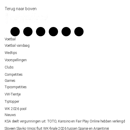
Historische data wijst op een doelpuntrijk duel om de derde plek op het WK 20
Wedgidsen
Terug naar boven
Belfast decor voor de loting van EK 2028 kwalificatie
Kenniscentrum
Unai Simón favoriet voor gouden handschoen op WK 2026, maar Nederlandse 
Veelgestelde vragen
staat buitenspel
Verantwoord wedden
Over ons
Voetbal
Voetbal vandaag
Wedtips
Voorspellingen
Clubs
Competities
Games
Tipcompetities
VW-Tientje
Tiptopper
WK 2026 pool
Nieuws
KSA deelt vergunningen uit: TOTO, Kansino en Fair Play Online hebben verlengd
Sloveen Slavko Vincic fluit WK-finale 2026 tussen Spanje en Argentinië