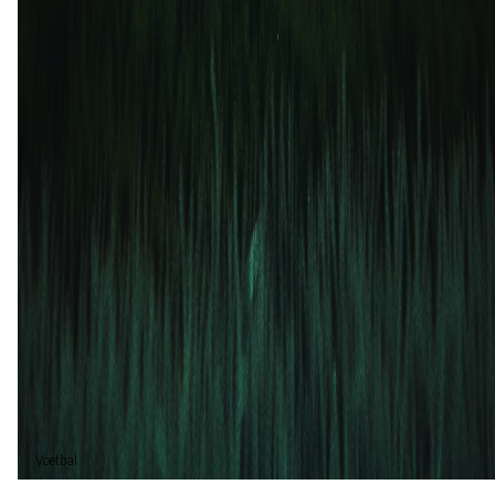
Troyes
SC Bastia
1
0
28 feb
2025
Troyes
SC Bastia
2
0
13 sep
2024
SC Bastia
Troyes
0
0
Gelijk (2)
40%
Troyes (3)
60%
Voetbal