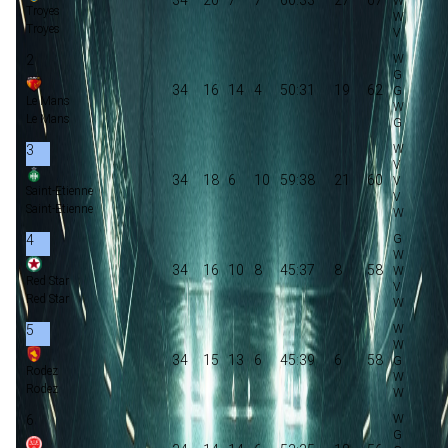
Troyes
Troyes
2
34
16
14
4
50:31
19
62
Le Mans
Le Mans
3
34
18
6
10
59:38
21
60
Saint-Etienne
Saint-Etienne
4
34
16
10
8
45:37
8
58
Red Star
Red Star
5
34
15
13
6
45:39
6
58
Rodez
Rodez
6