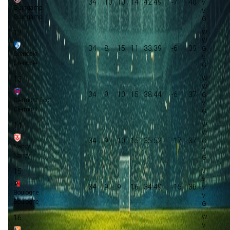
34
10
10
14
42:49
-7
40
Guingamp
Guingamp
12
34
8
15
11
33:39
-6
39
Grenoble
Grenoble
13
34
9
10
15
38:44
-6
37
Clermont Foot
Clermont
14
34
9
10
15
35:52
-17
37
Nancy
Nancy
15
34
9
9
16
34:49
-15
36
Boulogne
Boulogne
16