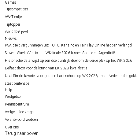
Games
Tipcompetities
VW-Tientje
Tiptopper
WK 2026 pool
Nieuws
KSA deelt vergunningen uit: TOTO, Kansino en Fair Play Online hebben verlengd
Sloveen Slavko Vincic fluit WK-finale 2026 tussen Spanje en Argentinië
Historische data wijst op een doelpuntrijk duel om de derde plek op het WK 2026
Belfast decor voor de loting van EK 2028 kwalificatie
Unai Simón favoriet voor gouden handschoen op WK 2026, maar Nederlandse gokk
staat buitenspel
Help
Wedgidsen
Kenniscentrum
Veelgestelde vragen
Verantwoord wedden
Over ons
Terug naar boven