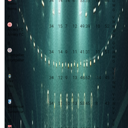
34
14
14
6
53:35
18
56
Reims
Reims
7
34
15
7
12
49:39
10
52
Annecy FC
Annecy FC
8
34
14
9
11
41:31
10
51
Montpellier
Montpellier
9
34
12
9
13
48:62
-14
45
Pau
Pau
10
34
11
10
13
53:45
8
43
Dunkerque
Dunkerque
11