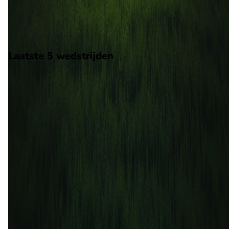
wedstrijd wordt afgetrapt om 19:45 en wordt gespeeld in de
Ligue 2.
Stadion: Stade Armand Cesari
Scheidsrechter: Onbekend
Laatste 5 wedstrijden
H2H
SC Bastia
Troyes
16 feb
2026
SC Bastia
Troyes
0
0
10 jan
2026
SC Bastia
Troyes
0
2
17 okt
2025