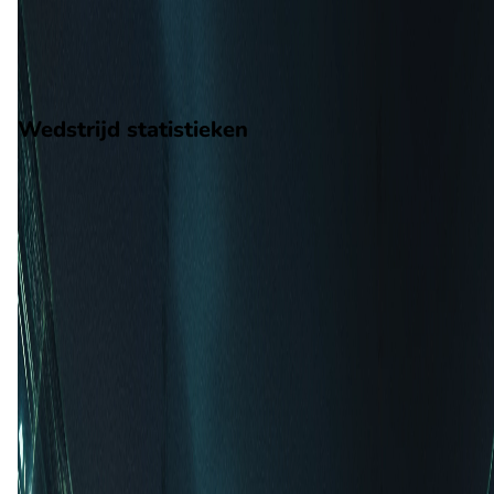
5
gewonnen
16
verloren
vorm
Wedstrijd statistieken
Verloop
Statistieken
Eindscore (0 - 0)
Eerste helft
7'
A. Monfray
15'
Y. Titi
44'
J. Guevara
Tweede helft
48'
H. Gambor
64'
M. Merghem
(C. Vincent)
64'