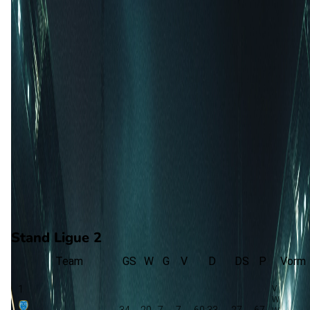
J. Sebas
(F. Tomi)
70'
T. Meynadier
(F. Bohnert)
74'
A. Mille
75'
K. Diawara
(M. Detourbet)
87'
A. Zaouai
(A. Boutrah)
87'
J. Janneh
(T. Ducrocq)
88'
M. Merghem
Stand Ligue 2
Team
GS
W
G
V
D
DS
P
Vorm
1
34
20
7
7
60:33
27
67