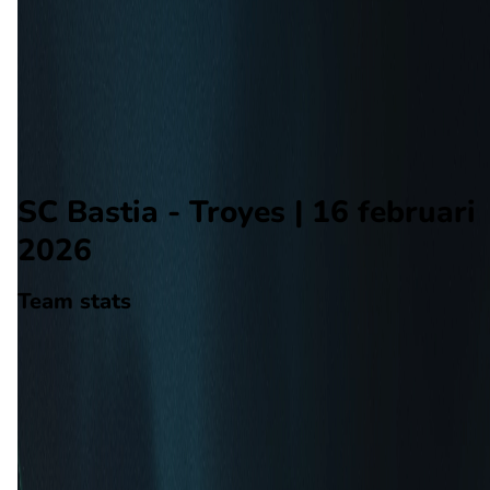
Troyes
Alle wedstrijden
SC Bastia - Troyes
Opstellingen
Voorspelling
Voorbeschouwing
SC Bastia - Troyes | 16 februari
2026
Team stats
SC Bastia
SC Bastia
-
Troyes
Troyes
23
aantal goals