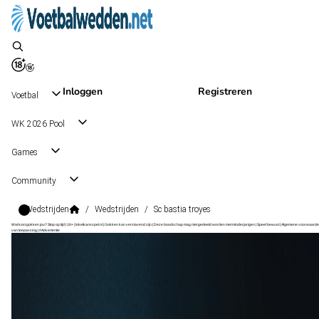
Inloggen
Registreren
Voetbal
WK 2026 Pool
Games
Community
Wedstrijden
/
Wedstrijden
/
Sc bastia troyes
Wat kost gokken jou? Stop op tijd | 18+ | loketkansspel.nl | Gokken kan verslavend zijn | Deze boodschap mag niet gedeeld worden met minderjarigen | Speel bewust | Algemene voorwaarde
van toepassing | #Advertentie
Ligue 2
, Frankrijk
SC Bastia
Ligue 2
, Frankrijk
0 - 0