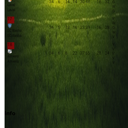
34
6
14
14
30:48
-18
32
Laval
Laval
17
34
5
13
16
23:39
-16
28
SC Bastia
SC Bastia
18
34
6
6
22
37:65
-28
24
Amiens
Amiens
Promotie
Play-offs promotie
Degradatie
Play-offs degradatie
Info
Op 16 februari 2026 gaat SC Bastia de strijd aan met Troyes. 