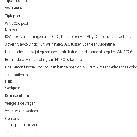
Tipcompetities
VW-Tientje
Tiptopper
WK 2026 pool
Nieuws
KSA deelt vergunningen uit: TOTO, Kansino en Fair Play Online hebben verlengd
Sloveen Slavko Vincic fluit WK-finale 2026 tussen Spanje en Argentinië
Historische data wijst op een doelpuntrijk duel om de derde plek op het WK 2026
Belfast decor voor de loting van EK 2028 kwalificatie
Unai Simón favoriet voor gouden handschoen op WK 2026, maar Nederlandse gokk
staat buitenspel
Help
Wedgidsen
Kenniscentrum
Veelgestelde vragen
Verantwoord wedden
Over ons
Terug naar boven