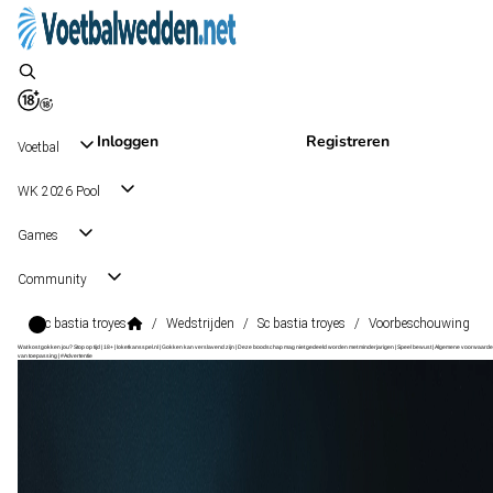
Inloggen
Registreren
Voetbal
WK 2026 Pool
Games
Community
Sc bastia troyes
/
Wedstrijden
/
Sc bastia troyes
/
Voorbeschouwing
Wat kost gokken jou? Stop op tijd | 18+ | loketkansspel.nl | Gokken kan verslavend zijn | Deze boodschap mag niet gedeeld worden met minderjarigen | Speel bewust | Algemene voorwaarde
van toepassing | #Advertentie
Ligue 2
, Frankrijk
SC Bastia
Ligue 2
, Frankrijk
0 - 0