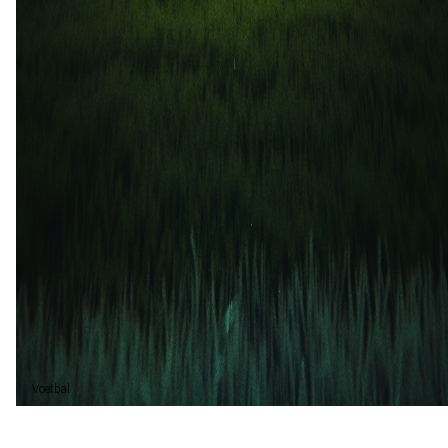
SC Bastia
1
0
28 feb
2025
Troyes
SC Bastia
2
0
13 sep
2024
SC Bastia
Troyes
0
0
Gelijk (2)
40%
Troyes (3)
60%
Voetbal
Voetbal vandaag