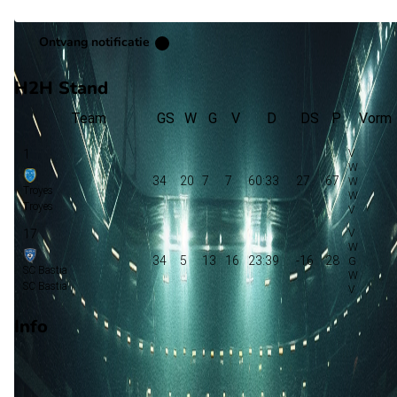
Ontvang notificatie
H2H Stand
Team
GS
W
G
V
D
DS
P
Vorm
1
34
20
7
7
60:33
27
67
Troyes
Troyes
17
34
5
13
16
23:39
-16
28
SC Bastia
SC Bastia
Info
Op 16 februari 2026 gaat SC Bastia de strijd aan met Troyes. 
wedstrijd wordt afgetrapt om 19:45 en wordt gespeeld in de