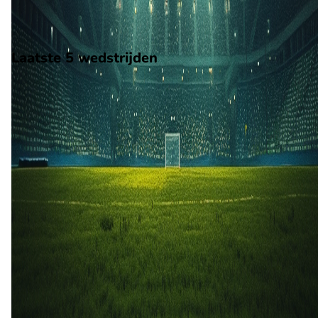
Ligue 2.
Stadion: Stade Armand Cesari
Scheidsrechter: Onbekend
Laatste 5 wedstrijden
H2H
SC Bastia
Troyes
16 feb
2026
SC Bastia
Troyes
0
0
10 jan
2026
SC Bastia
Troyes
0
2
17 okt
2025
Troyes