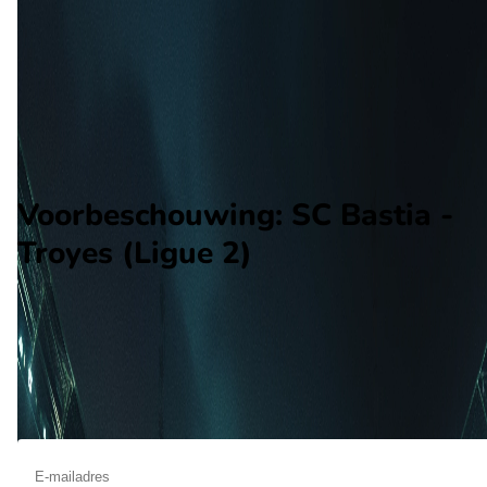
Troyes
Alle wedstrijden
SC Bastia - Troyes
Opstellingen
Voorspelling
Voorbeschouwing
Voorbeschouwing: SC Bastia -
Troyes (Ligue 2)
Op februari 16 2026 gaat SC Bastia de strijd aan met Troyes. 
wedstrijd wordt afgetrapt om 19:45 en wordt gespeeld in de
Ligue 2.
Ontvang een notificatie als deze voorbeschouwing beschikbaar is