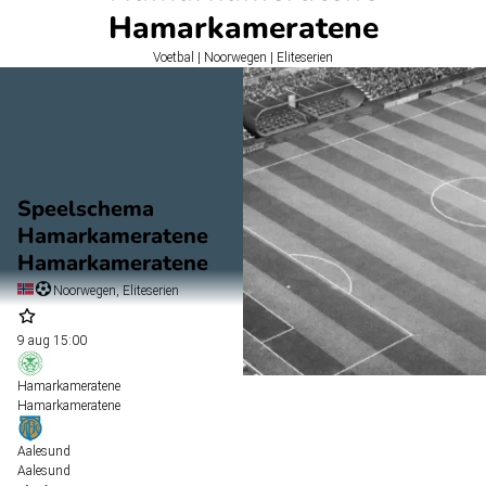
Hamarkameratene
Voetbal | Noorwegen | Eliteserien
Speelschema
Hamarkameratene
Hamarkameratene
Noorwegen, Eliteserien
9 aug
15:00
Hamarkameratene
Hamarkameratene
Aalesund
Aalesund