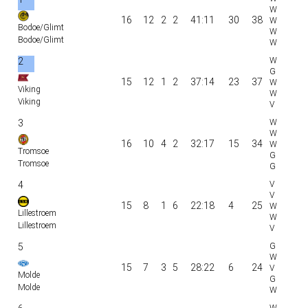
16
12
2
2
41:11
30
38
Bodoe/Glimt
Bodoe/Glimt
2
15
12
1
2
37:14
23
37
Viking
Viking
3
16
10
4
2
32:17
15
34
Tromsoe
Tromsoe
4
15
8
1
6
22:18
4
25
Lillestroem
Lillestroem
5
15
7
3
5
28:22
6
24
Molde
Molde