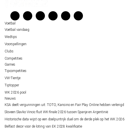
Unai Simón favoriet voor gouden handschoen op WK 2026, maar Nederlandse 
Veelgestelde vragen
staat buitenspel
Verantwoord wedden
Over ons
Voetbal
Voetbal vandaag
Wedtips
Voorspellingen
Clubs
Competities
Games
Tipcompetities
VW-Tientje
Tiptopper
WK 2026 pool
Nieuws
KSA deelt vergunningen uit: TOTO, Kansino en Fair Play Online hebben verlengd
Sloveen Slavko Vincic fluit WK-finale 2026 tussen Spanje en Argentinië
Historische data wijst op een doelpuntrijk duel om de derde plek op het WK 2026
Belfast decor voor de loting van EK 2028 kwalificatie