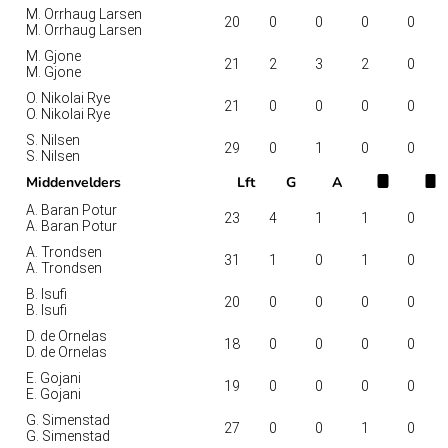
M. Orrhaug Larsen
20
0
0
0
0
M. Orrhaug Larsen
M. Gjone
21
2
3
2
0
M. Gjone
O. Nikolai Rye
21
0
0
0
0
O. Nikolai Rye
S. Nilsen
29
0
1
0
0
S. Nilsen
Middenvelders
Lft
G
A
A. Baran Potur
23
4
1
1
0
A. Baran Potur
A. Trondsen
31
1
0
1
0
A. Trondsen
B. Isufi
20
0
0
0
0
B. Isufi
D. de Ornelas
18
0
0
0
0
D. de Ornelas
E. Gojani
19
0
0
0
0
E. Gojani
G. Simenstad
27
0
0
1
0
G. Simenstad