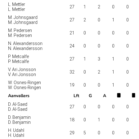
L. Mettler
27
1
2
0
0
L. Mettler
M. Johnsgaard
27
2
0
1
0
M. Johnsgaard
M. Pedersen
21
0
0
0
0
M. Pedersen
N. Alexandersson
24
0
0
0
0
N. Alexandersson
P. Metcalfe
27
1
3
1
0
P. Metcalfe
V. Ari Jonsson
32
0
2
1
0
V. Ari Jonsson
W. Osnes-Ringen
19
0
0
1
0
W. Osnes-Ringen
Aanvallers
Lft
G
A
D. Al-Saed
27
0
0
0
0
D. Al-Saed
D. Benjamin
18
0
1
0
0
D. Benjamin
H. Udahl
29
5
0
0
0
H. Udahl