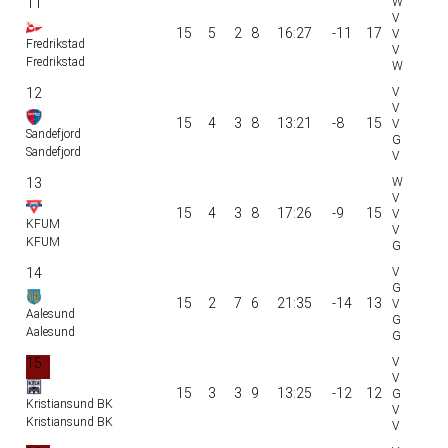
11
15
5
2
8
16:27
-11
17
Fredrikstad
Fredrikstad
12
15
4
3
8
13:21
-8
15
Sandefjord
Sandefjord
13
15
4
3
8
17:26
-9
15
KFUM
KFUM
14
15
2
7
6
21:35
-14
13
Aalesund
Aalesund
15
15
3
3
9
13:25
-12
12
Kristiansund BK
Kristiansund BK