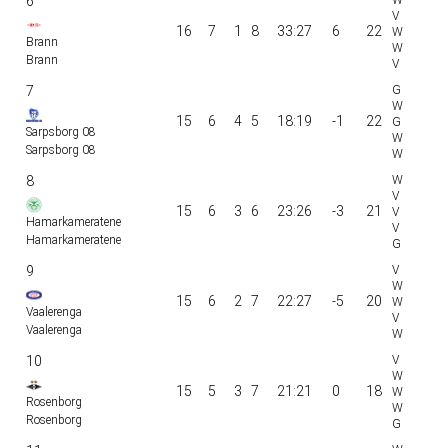
6
16
7
1
8
33:27
6
22
Brann
Brann
7
15
6
4
5
18:19
-1
22
Sarpsborg 08
Sarpsborg 08
8
15
6
3
6
23:26
-3
21
Hamarkameratene
Hamarkameratene
9
15
6
2
7
22:27
-5
20
Vaalerenga
Vaalerenga
10
15
5
3
7
21:21
0
18
Rosenborg
Rosenborg