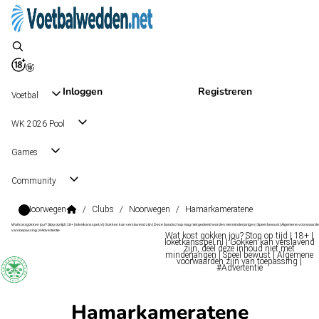
Inloggen
Registreren
Voetbal
WK 2026 Pool
Games
Community
Noorwegen
/
Clubs
/
Noorwegen
/
Hamarkameratene
Wat kost gokken jou? Stop op tijd | 18+ | loketkansspel.nl | Gokken kan verslavend zijn | Deze boodschap mag niet gedeeld worden met minderjarigen | Speel bewust | Algemene voorwaarde
van toepassing | #Advertentie
Wat kost gokken jou? Stop op tijd | 18+ |
loketkansspel.nl | Gokken kan verslavend
zijn, deel deze inhoud niet met
minderjarigen | Speel bewust | Algemene
voorwaarden zijn van toepassing |
#Advertentie
Hamarkameratene