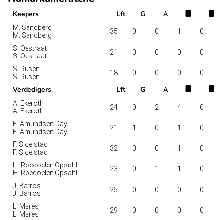
Keepers
Lft
G
A
M. Sandberg
35
0
0
1
0
M. Sandberg
S. Oestraat
21
0
0
0
0
S. Oestraat
S. Rusen
18
0
0
0
0
S. Rusen
Verdedigers
Lft
G
A
A. Ekeroth
24
0
2
4
0
A. Ekeroth
E. Amundsen-Day
21
1
0
1
0
E. Amundsen-Day
F. Sjoelstad
32
0
0
1
0
F. Sjoelstad
H. Roedoelen Opsahl
23
0
1
1
0
H. Roedoelen Opsahl
J. Barros
25
0
0
0
0
J. Barros
L. Mares
29
0
0
0
0
L. Mares