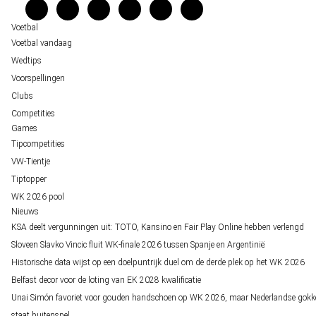
Verantwoord wedden
Over ons
Voetbal
Voetbal vandaag
Wedtips
Voorspellingen
Clubs
Competities
Games
Tipcompetities
VW-Tientje
Tiptopper
WK 2026 pool
Nieuws
KSA deelt vergunningen uit: TOTO, Kansino en Fair Play Online hebben verlengd
Sloveen Slavko Vincic fluit WK-finale 2026 tussen Spanje en Argentinië
Historische data wijst op een doelpuntrijk duel om de derde plek op het WK 2026
Belfast decor voor de loting van EK 2028 kwalificatie
Unai Simón favoriet voor gouden handschoen op WK 2026, maar Nederlandse gokk
staat buitenspel