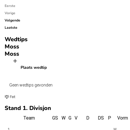
Eerste
Vorige
Volgende
Laatste
Wedtips
Moss
Moss
Plaats wedtip
Geen wedtips gevonden
Feit
Stand 1. Divisjon
Team
GS
W
G
V
D
DS
P
Vorm
1