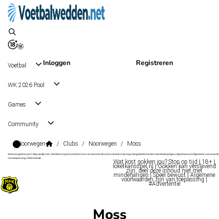
Inloggen
Registreren
Voetbal
WK 2026 Pool
Games
Community
Noorwegen
/
Clubs
/
Noorwegen
/
Moss
Wat kost gokken jou? Stop op tijd | 18+ | loketkansspel.nl | Gokken kan verslavend zijn | Deze boodschap mag niet gedeeld worden met minderjarigen | Speel bewust | Algemene voorwaarde
van toepassing | #Advertentie
Wat kost gokken jou? Stop op tijd | 18+ |
loketkansspel.nl | Gokken kan verslavend
zijn, deel deze inhoud niet met
minderjarigen | Speel bewust | Algemene
voorwaarden zijn van toepassing |
#Advertentie
Moss