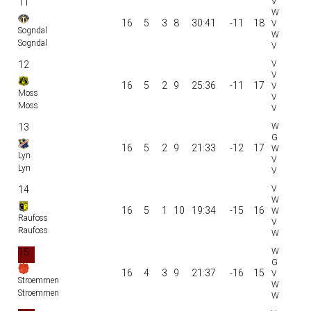
11
16
5
3
8
30:41
-11
18
Sogndal
Sogndal
12
16
5
2
9
25:36
-11
17
Moss
Moss
13
16
5
2
9
21:33
-12
17
Lyn
Lyn
14
16
5
1
10
19:34
-15
16
Raufoss
Raufoss
15
16
4
3
9
21:37
-16
15
Stroemmen
Stroemmen