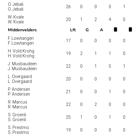
O. Jebali
26
0
0
0
1
O. Jebali
W. Kvale
20
1
2
4
0
W. Kvale
Middenvelders
Lft
G
A
F. Loevtangen
17
0
0
0
0
F. Loevtangen
H. Vold Krohg
19
2
1
1
0
H. Vold Krohg
J. Musbaudeen
22
0
1
5
1
J. Musbaudeen
L. Overgaard
20
0
0
0
0
L. Overgaard
P. Andersen
21
0
0
1
0
P. Andersen
R. Marcus
22
0
2
0
0
R. Marcus
S. Groenli
25
1
0
1
0
S. Groenli
S. Prestmo
19
0
0
0
0
S. Prestmo