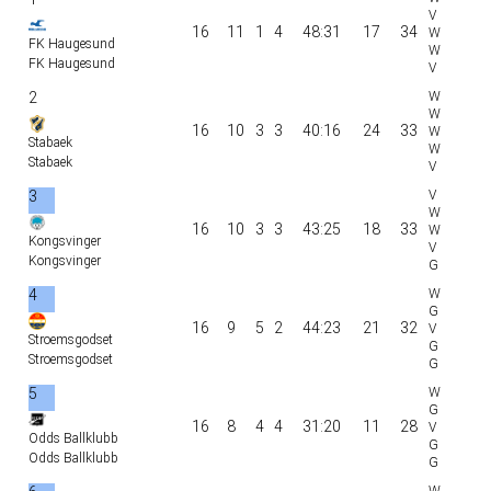
16
11
1
4
48:31
17
34
FK Haugesund
FK Haugesund
2
16
10
3
3
40:16
24
33
Stabaek
Stabaek
3
16
10
3
3
43:25
18
33
Kongsvinger
Kongsvinger
4
16
9
5
2
44:23
21
32
Stroemsgodset
Stroemsgodset
5
16
8
4
4
31:20
11
28
Odds Ballklubb
Odds Ballklubb