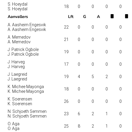
S. Hoeydal
18
0
0
0
0
S. Hoeydal
Aanvallers
Lft
G
A
A. Aasheim Engesvik
22
0
0
0
0
A. Aasheim Engesvik
A. Memedov
21
0
0
0
0
A. Memedov
J. Patrick Ogbole
19
0
0
0
0
J. Patrick Ogbole
J. Harveg
17
0
0
0
0
J. Harveg
J. Laegreid
19
4
5
2
0
J. Laegreid
K. Michee Mayonga
18
0
0
0
0
K. Michee Mayonga
K. Soerensen
26
0
0
0
0
K. Soerensen
N. Schjoeth Semmen
23
6
2
1
0
N. Schjoeth Semmen
O. Aga
25
8
2
1
0
O. Aga