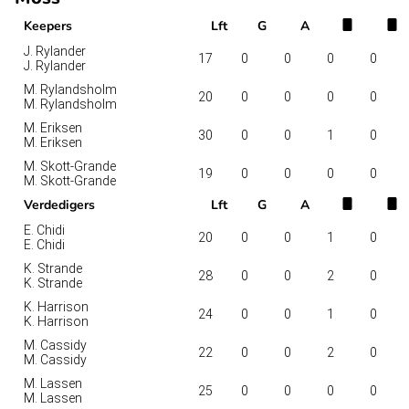
Keepers
Lft
G
A
J. Rylander
17
0
0
0
0
J. Rylander
M. Rylandsholm
20
0
0
0
0
M. Rylandsholm
M. Eriksen
30
0
0
1
0
M. Eriksen
M. Skott-Grande
19
0
0
0
0
M. Skott-Grande
Verdedigers
Lft
G
A
E. Chidi
20
0
0
1
0
E. Chidi
K. Strande
28
0
0
2
0
K. Strande
K. Harrison
24
0
0
1
0
K. Harrison
M. Cassidy
22
0
0
2
0
M. Cassidy
M. Lassen
25
0
0
0
0
M. Lassen