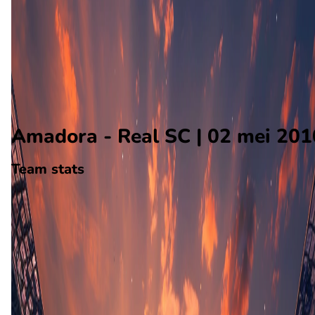
Real SC
Alle wedstrijden
Amadora - Real SC
Opstellingen
Voorspelling
Voorbeschouwing
Amadora - Real SC | 02 mei 201
Team stats
Amadora
Amadora
-
Real SC
Real SC
26
aantal goals
11
gewonnen