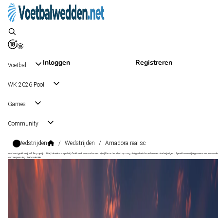
Inloggen
Registreren
Voetbal
WK 2026 Pool
Games
Community
Wedstrijden
/
Wedstrijden
/
Amadora real sc
Wat kost gokken jou? Stop op tijd | 18+ | loketkansspel.nl | Gokken kan verslavend zijn | Deze boodschap mag niet gedeeld worden met minderjarigen | Speel bewust | Algemene voorwaarde
van toepassing | #Advertentie
2. Division South
, Portugal
Amadora
2. Division South
, Portugal
0 - 1