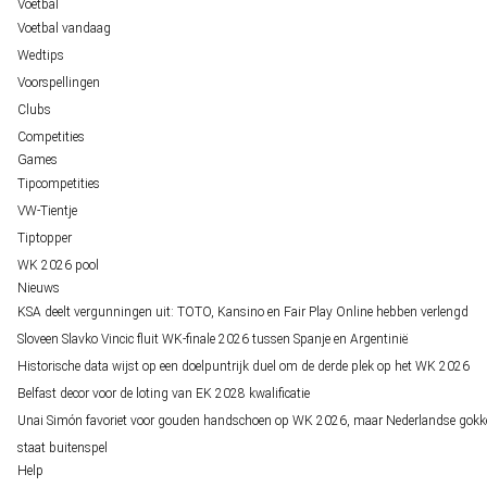
Voetbal
Voetbal vandaag
Wedtips
Voorspellingen
Clubs
Competities
Games
Tipcompetities
VW-Tientje
Tiptopper
WK 2026 pool
Nieuws
KSA deelt vergunningen uit: TOTO, Kansino en Fair Play Online hebben verlengd
Sloveen Slavko Vincic fluit WK-finale 2026 tussen Spanje en Argentinië
Historische data wijst op een doelpuntrijk duel om de derde plek op het WK 2026
Belfast decor voor de loting van EK 2028 kwalificatie
Unai Simón favoriet voor gouden handschoen op WK 2026, maar Nederlandse gokk
staat buitenspel
Help