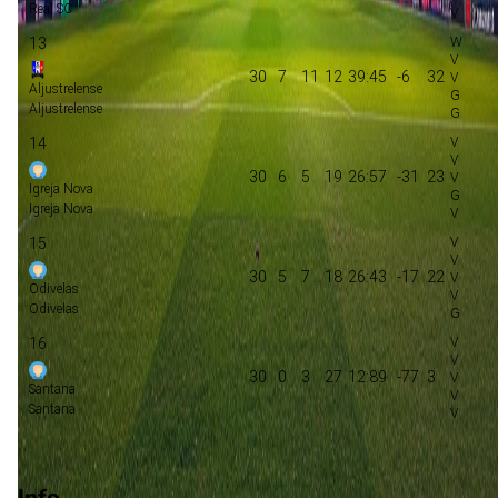
Real SC
13
30
7
11
12
39:45
-6
32
Aljustrelense
Aljustrelense
14
30
6
5
19
26:57
-31
23
Igreja Nova
Igreja Nova
15
30
5
7
18
26:43
-17
22
Odivelas
Odivelas
16
30
0
3
27
12:89
-77
3
Santana
Santana
Play-offs promotie
Info