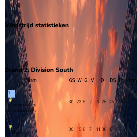
11
verloren
vorm
Wedstrijd statistieken
Verloop
Statistieken
Eindscore (0 - 1)
Eerste helft
Tweede helft
Stand 2. Division South
Team
GS
W
G
V
D
DS
P
Vorm
1
30
23
5
2
70:25
45
74
Uniao da Madeira
Uniao da Madeira
2
30
15
8
7
41:30
11
53
Atletico