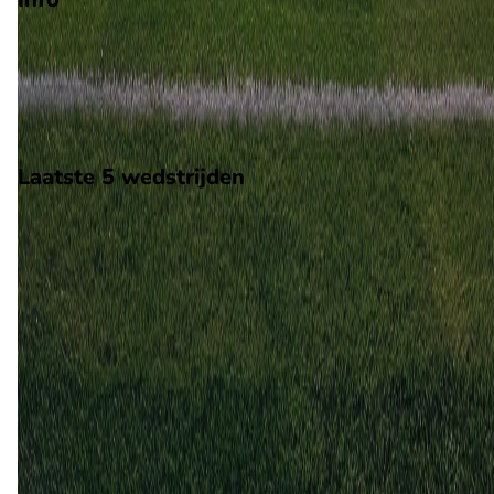
Op 2 mei 2010 gaat Amadora de strijd aan met Real SC. De
wedstrijd wordt afgetrapt om 15:00 en wordt gespeeld in de
Campeonato de Portugal.
Stadion: Estadio Jose Gomes
Scheidsrechter: Onbekend
Laatste 5 wedstrijden
H2H
Amadora
Real SC
2 mei
2010
Amadora
Real SC
0
1
17 jan
2010
Real SC
Amadora