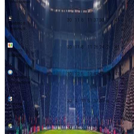
Pinhalnovense
8
30
11
8
11
37:30
7
41
Maritimo B
Maritimo B
9
30
11
8
11
26:24
2
41
Amadora
Amadora
10
30
12
5
13
42:45
-3
41
Pontassolense
Pontassolense
11
30
9
13
8
37:31
6
40
Camacha
Camacha
12
30
10
9
11
38:29
9
39
Real SC