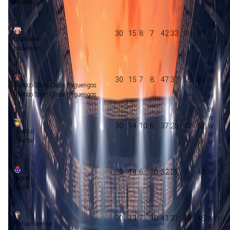
Atletico
3
30
15
8
7
42:33
9
53
Louletano
Louletano
4
30
15
7
8
47:31
16
52
Atletico Sport Clube Reguengos
Atletico Sport Clube Reguengos
5
30
14
10
6
37:25
12
52
Oriental
Oriental
6
30
14
6
10
32:25
7
48
Lagoa
Lagoa
7
30
13
7
10
41:31
10
46
Pinhalnovense