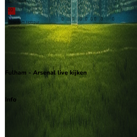
Sunderland
20
0
0
0
0
0:0
0
0
Tottenham Hotspur
Tottenham
Groepsfase Champions League
Groepsfase Europa League
Degradatie
Fulham - Arsenal live kijken
Viaplay
Info
Op 30 december 2026 gaat Fulham de strijd aan met Arsenal.
De wedstrijd wordt afgetrapt om 20:00 en wordt gespeeld in 
Premier League.
Stadion: Craven Cottage