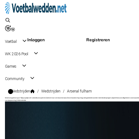
Inloggen
Registreren
Voetbal
WK 2026 Pool
Games
Community
Wedstrijden
/
Wedstrijden
/
Arsenal fulham
Wat kost gokken jou? Stop op tijd | 18+ | loketkansspel.nl | Gokken kan verslavend zijn | Deze boodschap mag niet gedeeld worden met minderjarigen | Speel bewust | Algemene voorwaarde
van toepassing | #Advertentie
Premier League
, Engeland
Fulham
Premier League
, Engeland
30 dec 20:00