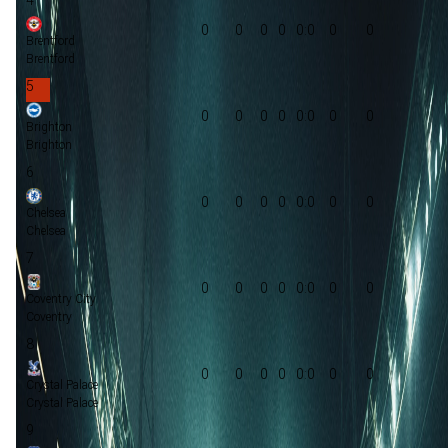
0
0
0
0
0:0
0
0
Brentford
Brentford
5
0
0
0
0
0:0
0
0
Brighton
Brighton
6
0
0
0
0
0:0
0
0
Chelsea
Chelsea
7
0
0
0
0
0:0
0
0
Coventry City
Coventry
8
0
0
0
0
0:0
0
0
Crystal Palace
Crystal Palace
9