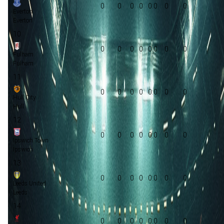
0
0
0
0
0:0
0
0
Everton
Everton
10
0
0
0
0
0:0
0
0
Fulham
Fulham
11
0
0
0
0
0:0
0
0
Hull City
Hull
12
0
0
0
0
0:0
0
0
Ipswich Town
Ipswich
13
0
0
0
0
0:0
0
0
Leeds United
Leeds
14
0
0
0
0
0:0
0
0