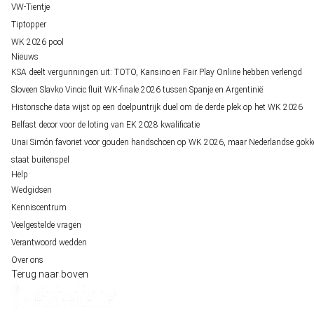
VW-Tientje
Tiptopper
WK 2026 pool
Nieuws
KSA deelt vergunningen uit: TOTO, Kansino en Fair Play Online hebben verlengd
Sloveen Slavko Vincic fluit WK-finale 2026 tussen Spanje en Argentinië
Historische data wijst op een doelpuntrijk duel om de derde plek op het WK 2026
Belfast decor voor de loting van EK 2028 kwalificatie
Unai Simón favoriet voor gouden handschoen op WK 2026, maar Nederlandse gokk
staat buitenspel
Help
Wedgidsen
Kenniscentrum
Veelgestelde vragen
Verantwoord wedden
Over ons
Terug naar boven