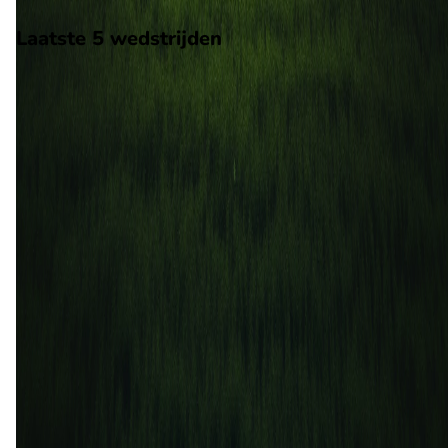
Scheidsrechter: Onbekend
Laatste 5 wedstrijden
H2H
Fulham
Arsenal
2 mei
2026
Arsenal
Fulham
3
0
18 okt
2025
Fulham
Arsenal
0
1
1 apr
2025
Arsenal
Fulham