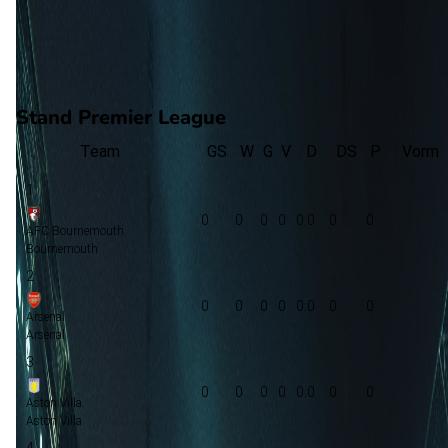
0
gewonnen
0
verloren
vorm
Stand Premier League
Team
GS
W
G
V
D
DS
P
Vorm
1
0
0
0
0
0:0
0
0
AFC Bournemouth
Bournemouth
2
0
0
0
0
0:0
0
0
Arsenal
Arsenal
3
0
0
0
0
0:0
0
0
Aston Villa
Aston Villa
4