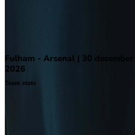
Arsenal
Alle wedstrijden
Fulham - Arsenal
Opstellingen
Voorspelling
Voorbeschouwing
Fulham - Arsenal | 30 december
2026
Team stats
Fulham
Fulham
-
Arsenal
Arsenal
0
aantal goals