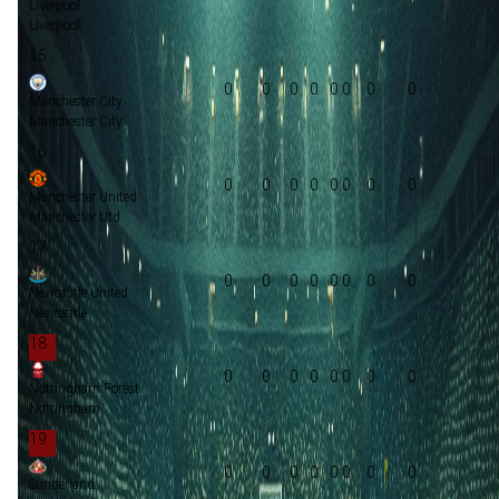
Liverpool
Liverpool
15
0
0
0
0
0:0
0
0
Manchester City
Manchester City
16
0
0
0
0
0:0
0
0
Manchester United
Manchester Utd
17
0
0
0
0
0:0
0
0
Newcastle United
Newcastle
18
0
0
0
0
0:0
0
0
Nottingham Forest
Nottingham
19
0
0
0
0
0:0
0
0
Sunderland