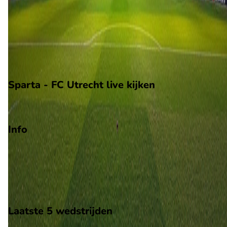
Voorronde Europa League
Groepsfase Europa Conference League
Degradatie
Play-offs degradatie
Sparta - FC Utrecht live kijken
ESPN
Info
Op 22 augustus 2026 gaat Sparta de strijd aan met FC Utrecht
De wedstrijd wordt afgetrapt om 16:45 en wordt gespeeld in 
Eredivisie.
Stadion: Sparta Stadion Het Kasteel
Scheidsrechter: Onbekend
Laatste 5 wedstrijden
H2H