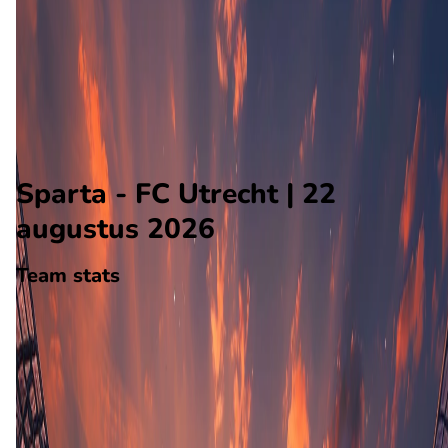
FC Utrecht
Alle wedstrijden
Sparta - FC Utrecht
Opstellingen
Voorspelling
Voorbeschouwing
Sparta - FC Utrecht | 22
augustus 2026
Team stats
Sparta
Sparta
-
FC Utrecht
FC Utrecht
0
aantal goals