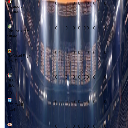
0
0
0
0
0:0
0
0
Feyenoord
Feyenoord
10
0
0
0
0
0:0
0
0
Fortuna Sittard
Sittard
11
0
0
0
0
0:0
0
0
Go Ahead Eagles
G.A. Eagles
12
0
0
0
0
0:0
0
0
NEC
NEC
13
0
0
0
0
0:0
0
0
PEC Zwolle
Zwolle
14
0
0
0
0
0:0
0
0