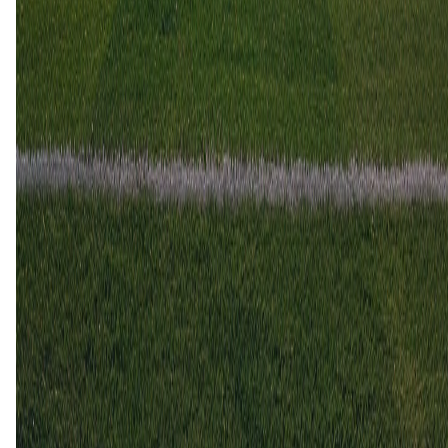
Sparta
FC Utrecht
25 jan
2026
FC Utrecht
Sparta
0
1
17 aug
2025
Sparta
FC Utrecht
2
1
14 mei
2025
FC Utrecht
Sparta
1
1
3 nov
2024
Sparta