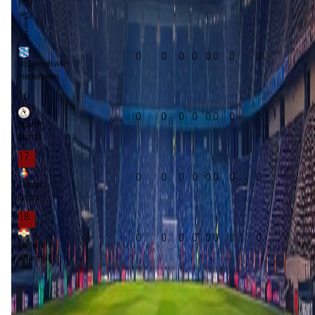
PSV
PSV
15
0
0
0
0
0:0
0
0
sc Heerenveen
Heerenveen
16
0
0
0
0
0:0
0
0
Sparta
Sparta
17
0
0
0
0
0:0
0
0
Telstar
Telstar
18
0
0
0
0
0:0
0
0
Willem II
Willem II
Groepsfase Champions League
Voorronde Champions League