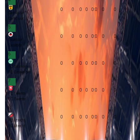
0
0
0
0
0:0
0
0
Cambuur
Cambuur
5
0
0
0
0
0:0
0
0
Excelsior
Excelsior
6
0
0
0
0
0:0
0
0
FC Groningen
FC Groningen
7
0
0
0
0
0:0
0
0
FC Twente
FC Twente
8
0
0
0
0
0:0
0
0
FC Utrecht
FC Utrecht
9