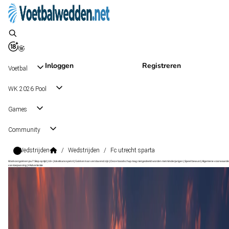
Inloggen
Registreren
Voetbal
WK 2026 Pool
Games
Community
Wedstrijden
/
Wedstrijden
/
Fc utrecht sparta
Wat kost gokken jou? Stop op tijd | 18+ | loketkansspel.nl | Gokken kan verslavend zijn | Deze boodschap mag niet gedeeld worden met minderjarigen | Speel bewust | Algemene voorwaarde
van toepassing | #Advertentie
Eredivisie
, Nederland
Sparta
Eredivisie
, Nederland
22 aug 16:45