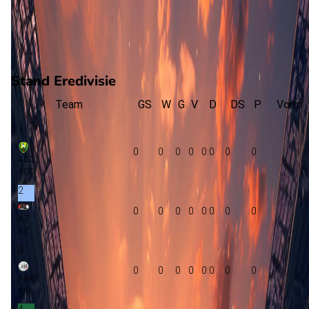
0
gewonnen
0
verloren
vorm
Stand Eredivisie
Team
GS
W
G
V
D
DS
P
Vorm
1
0
0
0
0
0:0
0
0
ADO
ADO
2
0
0
0
0
0:0
0
0
AZ
AZ
3
0
0
0
0
0:0
0
0
Ajax
Ajax
4